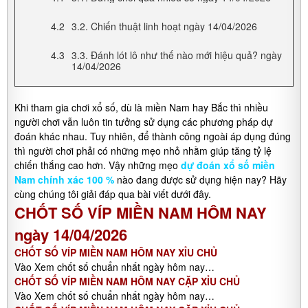
3.2. Chiến thuật linh hoạt ngày 14/04/2026
3.3. Đánh lót lô như thế nào mới hiệu quả? ngày
14/04/2026
Khi tham gia chơi xổ số, dù là miền Nam hay Bắc thì nhiều
người chơi vẫn luôn tin tưởng sử dụng các phương pháp dự
đoán khác nhau. Tuy nhiên, để thành công ngoài áp dụng đúng
thì người chơi phải có những mẹo nhỏ nhằm giúp tăng tỷ lệ
chiến thắng cao hơn. Vậy những mẹo
dự đoán xổ số miền
Nam chính xác 100 %
nào đang được sử dụng hiện nay? Hãy
cùng chúng tôi giải đáp qua bài viết dưới đây.
CHỐT SỐ VÍP MIỀN NAM HÔM NAY
ngày 14/04/2026
CHỐT SỐ VÍP MIỀN NAM HÔM NAY XỈU CHỦ
Vào Xem chốt số chuẩn nhất ngày hôm nay…
CHỐT SỐ VÍP MIỀN NAM HÔM NAY CẶP XỈU CHỦ
Vào Xem chốt số chuẩn nhất ngày hôm nay…