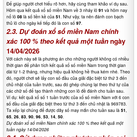
Để giúp người chơi hiểu rõ hơn, hãy cùng tham khảo ví dụ sau.
Hôm qua kết quả xổ số miền Nam về 3 nháy lô
91
và hôm nay
nổ lô
08
là số liền kề của
51
. Như vậy, ta nên đánh con bạch
thủ lô cho ngày kế tiếp đó là con số
97
.
2.3. Dự đoán xổ số miền Nam chính
xác 100 % theo kết quả một tuần
ngày
14/04/2026
Với cách này sẽ là phương án cho những người không có nhiều
thời gian để phân tích kết quả xổ số miền Nam trong thời gian
dài từ 1-2 tháng, nhưng hiệu quả không hề thua kém nhé. Theo
đó, người chơi sẽ lấy con số đầu của giải đặc biệt từ thứ 3 đến
chủ nhật của tuần trước, sau đó ghép chúng lại theo thứ tự của
các chữ số để tạo thành những con lô đề đánh cho tuần sau.
Ví dụ: kết quả xổ số 1 tuần trước của xổ số miền Nam với 6 con
số đầu của giải đặc biệt theo từ thứ 3 đến chủ nhật là 969783.
Ta xếp lại chúng để được dãy số may mắn cho tuần sau là
51
,
65
,
26
,
83
,
90
,
96
,
53
,
14
,
50
.
Dự đoán xổ số miền Nam chính xác 100 % theo kết quả một
tuần ngày 14/04/2026