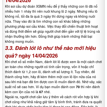
14/04/2026
Khi soi cầu dự đoán XSMN nếu để ý thấy những con lô đã nổ
nhiều hơn 1 nháy thì nên nuôi khung lô 2 ngày. Nhưng nếu lô
không nổ, tối đa là quá 3 ngày thì dừng ngay và không nuôi
nữa. Thay vào đó là tìm những con số khác bằng những
phương pháp soi cầu khác. Việc thay đổi chiến thuật linh hoạt
và đúng thời điểm sẽ giúp người chơi đến gần với tỷ lệ trúng và
nhận thưởng lớn hơn. Đồng thời giúp tránh những thất bại
không mong muốn.
3.3. Đánh lót lô như thế nào mới hiệu
quả?
ngày 14/04/2026
Khi chơi xổ số miền Nam, đánh lót lô được xem là một cách chơi
an toàn cho những người có tính cẩn trọng, vốn ít hoặc chỉ
thích đánh từ 1,2 con lô, đánh với số lượng ít. Tuy nhiên, để
thành công hơn, hãy đi kèm thêm một con lô lộn nữa của nó
sau khi mà bạn đã tìm được con lô muốn đánh đó. Nhờ vây, xác
suất nổ sẽ cao hơn. Ví dụ bạn muốn đánh con
70
thì nên đánh
kèm con lộn của nó là
67
nhé.
Ngoài ra, người chơi cần lưu ý thêm về cách rót vốn hợp lý khi
chơi cũng như khả năng giữ tâm lý bình tĩnh, tránh đưa ra quyết
định khi chưa chắc hoặc tâm lý đang bị xao động. Đặc biệt, là