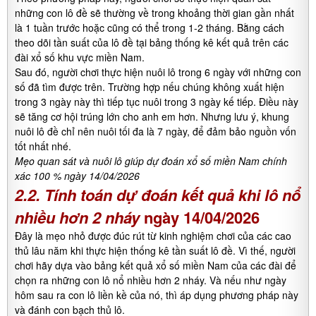
những con lô đề sẽ thường về trong khoảng thời gian gần nhất
là 1 tuần trước hoặc cũng có thể trong 1-2 tháng. Bằng cách
theo dõi tần suất của lô đề tại bảng thống kê kết quả trên các
đài xổ số khu vực miền Nam.
Sau đó, người chơi thực hiện nuôi lô trong 6 ngày với những con
số đã tìm được trên. Trường hợp nếu chúng không xuất hiện
trong 3 ngày này thì tiếp tục nuôi trong 3 ngày kế tiếp. Điều này
sẽ tăng cơ hội trúng lớn cho anh em hơn. Nhưng lưu ý, khung
nuôi lô đề chỉ nên nuôi tối đa là 7 ngày, để đảm bảo nguồn vốn
tốt nhất nhé.
Mẹo quan sát và nuôi lô giúp dự đoán xổ số miền Nam chính
xác 100 % ngày 14/04/2026
2.2. Tính toán dự đoán kết quả khi lô nổ
nhiều hơn 2 nháy
ngày 14/04/2026
Đây là mẹo nhỏ được đúc rút từ kinh nghiệm chơi của các cao
thủ lâu năm khi thực hiện thống kê tần suất lô đề. Vì thế, người
chơi hãy dựa vào bảng kết quả xổ số miền Nam của các đài để
chọn ra những con lô nổ nhiều hơn 2 nháy. Và nếu như ngày
hôm sau ra con lô liền kề của nó, thì áp dụng phương pháp này
và đánh con bạch thủ lô.