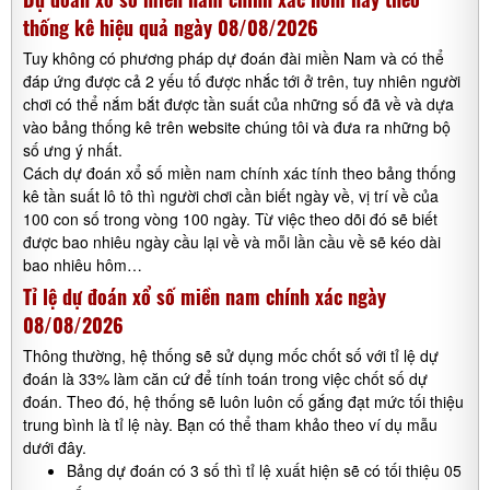
thống kê hiệu quả ngày 08/08/2026
Tuy không có phương pháp dự đoán đài miền Nam và có thể
đáp ứng được cả 2 yếu tố được nhắc tới ở trên, tuy nhiên người
chơi có thể nắm bắt được tần suất của những số đã về và dựa
vào bảng thống kê trên website chúng tôi và đưa ra những bộ
số ưng ý nhất.
Cách dự đoán xổ số miền nam chính xác tính theo bảng thống
kê tần suất lô tô thì người chơi cần biết ngày về, vị trí về của
100 con số trong vòng 100 ngày. Từ việc theo dõi đó sẽ biết
được bao nhiêu ngày cầu lại về và mỗi lần cầu về sẽ kéo dài
bao nhiêu hôm…
Tỉ lệ dự đoán xổ số miền nam chính xác ngày
08/08/2026
Thông thường, hệ thống sẽ sử dụng mốc chốt số với tỉ lệ dự
đoán là 33% làm căn cứ để tính toán trong việc chốt số dự
đoán. Theo đó, hệ thống sẽ luôn luôn cố gắng đạt mức tối thiệu
trung bình là tỉ lệ này. Bạn có thể tham khảo theo ví dụ mẫu
dưới đây.
Bảng dự đoán có 3 số thì tỉ lệ xuất hiện sẽ có tối thiệu 05