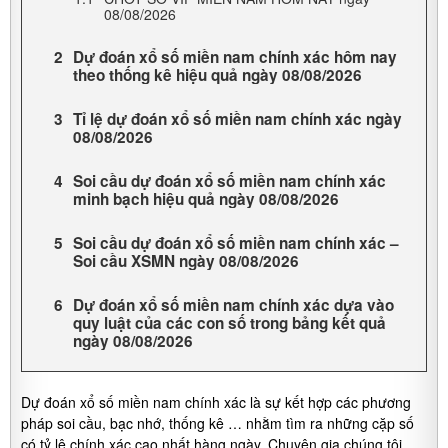
08/08/2026
Dự đoán xổ số miền nam chính xác hôm nay
theo thống kê hiệu quả ngày 08/08/2026
Tỉ lệ dự đoán xổ số miền nam chính xác ngày
08/08/2026
Soi cầu dự đoán xổ số miền nam chính xác
minh bạch hiệu quả ngày 08/08/2026
Soi cầu dự đoán xổ số miền nam chính xác –
Soi cầu XSMN ngày 08/08/2026
Dự đoán xổ số miền nam chính xác dựa vào
quy luật của các con số trong bảng kết quả
ngày 08/08/2026
Dự đoán xổ số miền nam chính xác là sự kết hợp các phương
pháp soi cầu, bạc nhớ, thống kê … nhằm tìm ra những cặp số
có tỷ lệ chính xác cao nhất hàng ngày. Chuyên gia chúng tôi