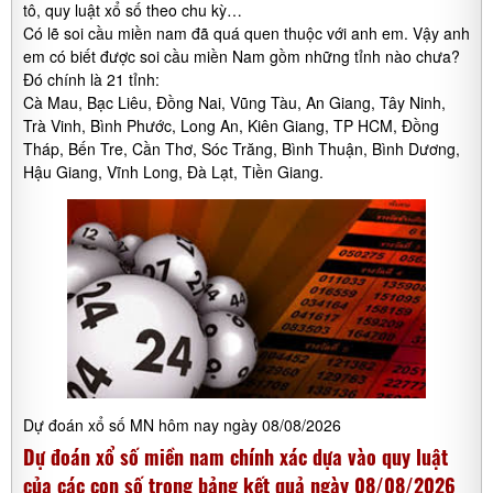
tô, quy luật xổ số theo chu kỳ…
Có lẽ soi cầu miền nam đã quá quen thuộc với anh em. Vậy anh
em có biết được soi cầu miền Nam gồm những tỉnh nào chưa?
Đó chính là 21 tỉnh:
Cà Mau, Bạc Liêu, Đồng Nai, Vũng Tàu, An Giang, Tây Ninh,
Trà Vinh, Bình Phước, Long An, Kiên Giang, TP HCM, Đồng
Tháp, Bến Tre, Cần Thơ, Sóc Trăng, Bình Thuận, Bình Dương,
Hậu Giang, Vĩnh Long, Đà Lạt, Tiền Giang.
Dự đoán xổ số MN hôm nay ngày 08/08/2026
Dự đoán xổ số miền nam chính xác dựa vào quy luật
của các con số trong bảng kết quả ngày 08/08/2026