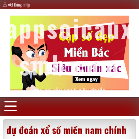
Đăng nhập
appsoicaux
smb.com
app soi cầu xsmb siêu chuẩn
dự đoán xổ số miền nam chính