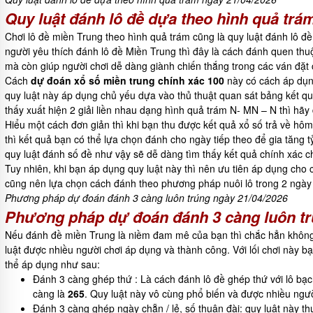
Quy luật đánh lô đề dựa theo hình quả tr
Chơi lô đề miền Trung theo hình quả trám cũng là quy luật đánh lô đề 
người yêu thích đánh lô đề Miền Trung thì đây là cách đánh quen thu
mà còn giúp người chơi dễ dàng giành chiến thắng trong các ván đặt
Cách
dự đoán xổ số miền trung chính xác 100
này có cách áp dụng
quy luật này áp dụng chủ yếu dựa vào thủ thuật quan sát bảng kết qu
thấy xuất hiện 2 giải liền nhau dạng hình quả trám N- MN – N thì h
Hiểu một cách đơn giản thì khi bạn thu được kết quả xổ số trả về hôm 
thì kết quả bạn có thể lựa chọn đánh cho ngày tiếp theo để gia tăng t
quy luật đánh số đề như vậy sẽ dễ dàng tìm thấy kết quả chính xác 
Tuy nhiên, khi bạn áp dụng quy luật này thì nên ưu tiên áp dụng cho cá
cũng nên lựa chọn cách đánh theo phương pháp nuôi lô trong 2 ngày 
Phương pháp dự đoán đánh 3 càng luôn trúng ngày 21/04/2026
Phương pháp dự đoán đánh 3 càng luôn t
Nếu đánh đề miền Trung là niềm đam mê của bạn thì chắc hẳn không l
luật được nhiều người chơi áp dụng và thành công. Với lối chơi này b
thể áp dụng như sau:
Đánh 3 càng ghép thứ : Là cách đánh lô đề ghép thứ với lô bạc
càng là
265
. Quy luật này vô cùng phổ biến và được nhiều ngườ
Đánh 3 càng ghép ngày chẵn / lẻ, số thuận đài: quy luật này th