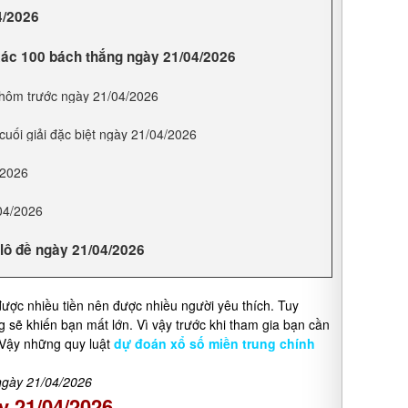
4/2026
xác 100 bách thắng ngày 21/04/2026
 hôm trước ngày 21/04/2026
cuối giải đặc biệt ngày 21/04/2026
/2026
04/2026
 lô đề ngày 21/04/2026
m được nhiều tiền nên được nhiều người yêu thích. Tuy
ng sẽ khiến bạn mất lớn. Vì vậy trước khi tham gia bạn cần
. Vậy những quy luật
dự đoán xổ số miền trung chính
 ngày 21/04/2026
 21/04/2026