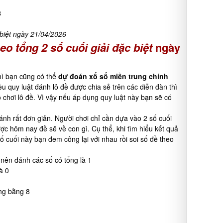
8
 biệt ngày 21/04/2026
o tổng 2 số cuối giải đặc biệt
ngày
hì bạn cũng có thể
dự đoán xổ số miền trung chính
ều quy luật đánh lô đề được chia sẻ trên các diễn đàn thì
 chơi lô đề. Vì vậy nếu áp dụng quy luật này bạn sẽ có
đánh rất đơn giản. Người chơi chỉ cần dựa vào 2 số cuối
c hôm nay đề sẽ về con gì. Cụ thể, khi tìm hiểu kết quả
số cuối này bạn đem công lại với nhau rồi soi số đề theo
 nên đánh các số có tổng là 1
à 0
1
ổng bằng 8