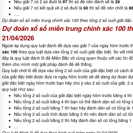
Nếu giải 7 có 2 số đuôi là
97
thì số đề nên đánh sẽ là
26
Nếu giải 7 có kết quả về 2 số đuôi là
60
thì số đề nên chốt là
8
….
Dự đoán xổ số miền trung chính xác 100 theo tổng 2 số cuối giải đặc
Dự đoán xổ số miền trung chính xác 100 the
21/04/2026
Ngoài áp dụng quy luật đánh đề dựa vào giải 7 của ngày hôm trước t
xác 100
theo quy luật dựa vào tổng 2 số cuối giải đặc biệt. So với nhi
đây là quy luật đánh lô đề Miền Bắc vô cùng quen thuộc với các tín đồ
thêm cho mình một giải pháp đánh đề dễ thắng.
Quy luật chơi lô đề dựa vào tổng 2 số cuối của giải đặc biệt có cách 
của giải đặc biệt được đưa ra ngày hôm trước sẽ dễ dàng dự đoán đượ
giải đặc biệt ngày hôm trước bạn hãy chú ý vào 2 số cuối của giải. 2 
quy luật như sau:
Nếu tổng 2 số cuối của giải đặc biệt ngày hôm trước bằng 4 thì
Nếu tổng 2 số cuối bằng 4 thì bạn có thể đánh dàn số có tổng l
Nếu tổng 2 số cuối bằng 7 thì bạn hãy đánh dàn số có tổng là 
Nếu tổng 2 số cuối tính được bằng 3 thì nên đánh dàn số có t
Nếu tổng 2 số cuối bằng 2 thì hãy đánh dàn số có tổng bằng 1
…
Quy luật đánh lô đề dựa theo hình quả trám ngày 21/04/2026