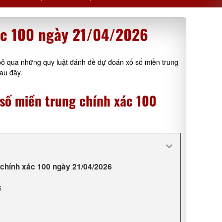
ác 100 ngày 21/04/2026
bỏ qua những quy luật đánh đề dự đoán xổ số miền trung
sau đây.
 số miền trung chính xác 100
 chính xác 100 ngày 21/04/2026
6