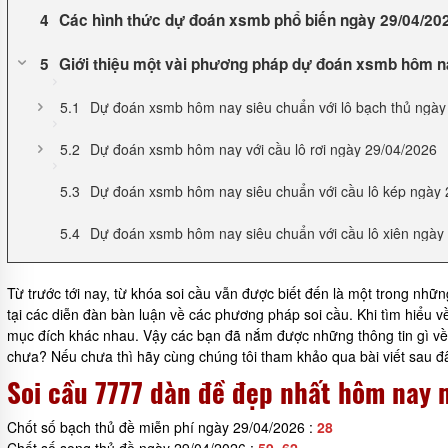
Các hình thức dự đoán xsmb phổ biến ngày 29/04/20
Giới thiệu một vài phương pháp dự đoán xsmb hôm n
Dự đoán xsmb hôm nay siêu chuẩn với lô bạch thủ ngày
Dự đoán xsmb hôm nay với cầu lô rơi ngày 29/04/2026
Dự đoán xsmb hôm nay siêu chuẩn với cầu lô kép ngày
Dự đoán xsmb hôm nay siêu chuẩn với cầu lô xiên ngày
Từ trước tới nay, từ khóa soi cầu vẫn được biết đến là một trong nhữ
tại các diễn đàn bàn luận về các phương pháp soi cầu. Khi tìm hiểu về
mục đích khác nhau. Vậy các bạn đã nắm được những thông tin gì v
chưa? Nếu chưa thì hãy cùng chúng tôi tham khảo qua bài viết sau đ
Soi cầu 7777 dàn đề đẹp nhất hôm nay
Chốt số bạch thủ đề miễn phí ngày 29/04/2026 :
28