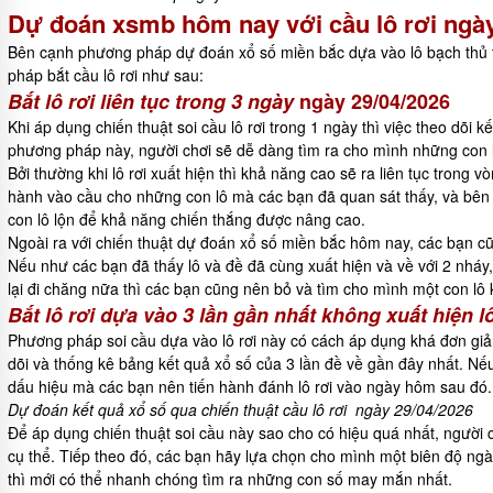
Dự đoán xsmb hôm nay với cầu lô rơi ngày
Bên cạnh phương pháp dự đoán xổ số miền bắc dựa vào lô bạch thủ t
pháp bắt cầu lô rơi như sau:
Bắt lô rơi liên tục trong 3 ngày
ngày 29/04/2026
Khi áp dụng chiến thuật soi cầu lô rơi trong 1 ngày thì việc theo dõi 
phương pháp này, người chơi sẽ dễ dàng tìm ra cho mình những con lô
Bởi thường khi lô rơi xuất hiện thì khả năng cao sẽ ra liên tục trong v
hành vào cầu cho những con lô mà các bạn đã quan sát thấy, và bên
con lô lộn để khả năng chiến thắng được nâng cao.
Ngoài ra với chiến thuật dự đoán xổ số miền bắc hôm nay, các bạn cũ
Nếu như các bạn đã thấy lô và đề đã cùng xuất hiện và về với 2 nháy, 
lại đi chăng nữa thì các bạn cũng nên bỏ và tìm cho mình một con lô
Bắt lô rơi dựa vào 3 lần gần nhất không xuất hiện lô
Phương pháp soi cầu dựa vào lô rơi này có cách áp dụng khá đơn giả
dõi và thống kê bảng kết quả xổ số của 3 lần đề về gần đây nhất. Nếu
dấu hiệu mà các bạn nên tiến hành đánh lô rơi vào ngày hôm sau đó.
Dự đoán kết quả xổ số qua chiến thuật cầu lô rơi ngày 29/04/2026
Để áp dụng chiến thuật soi cầu này sao cho có hiệu quá nhất, người c
cụ thể. Tiếp theo đó, các bạn hãy lựa chọn cho mình một biên độ n
thì mới có thể nhanh chóng tìm ra những con số may mắn nhất.