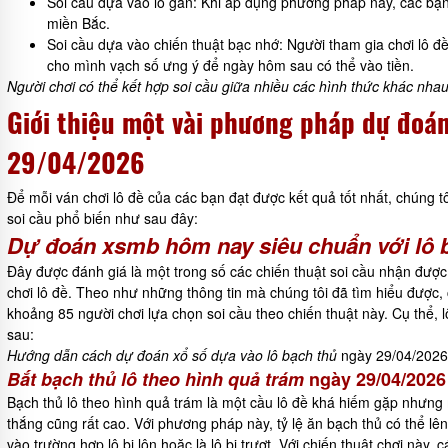
Soi cầu dựa vào lô gan: Khi áp dụng phương pháp này, các bạn
miền Bắc.
Soi cầu dựa vào chiến thuật bạc nhớ: Người tham gia chơi lô đ
cho mình vạch số ưng ý để ngày hôm sau có thể vào tiền.
Người chơi có thể kết hợp soi cầu giữa nhiều các hình thức khác nh
Giới thiệu một vài phương pháp dự đoá
29/04/2026
Để mỗi ván chơi lô đề của các bạn đạt được kết quả tốt nhất, chúng 
soi cầu phổ biến như sau đây:
Dự đoán xsmb hôm nay siêu chuẩn với lô 
Đây được đánh giá là một trong số các chiến thuật soi cầu nhận đượ
chơi lô đề. Theo như những thông tin mà chúng tôi đã tìm hiểu được, c
khoảng 85 người chơi lựa chọn soi cầu theo chiến thuật này. Cụ thể,
sau:
Hướng dẫn cách dự đoán xổ số dựa vào lô bạch thủ
ngày 29/04/2026
Bắt bạch thủ lô theo hình quả trám
ngày 29/04/2026
Bạch thủ lô theo hình quả trám là một cầu lô đề khá hiếm gặp nhưng m
thắng cũng rất cao. Với phương pháp này, tỷ lệ ăn bạch thủ có thể lê
vào trường hợp lô bị lộn hoặc là lô bị trượt. Với chiến thuật chơi này, 