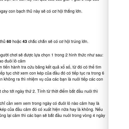
gay con bạch thủ này sẽ có cơ hội thắng lớn.
 thủ
60
hoặc
43
chắc chắn sẽ có cơ hội trúng lớn.
gười chơi sẽ được lựa chọn 1 trong 2 hình thức như sau:
ào đuôi lô câm
 tiến hành tra cứu bảng kết quả xổ số, từ đó có thể tìm
ếp tục chờ xem con kép của đầu đó có tiếp tục ra trong 6
n không ra thì nhiệm vụ của các bạn là nuôi tiếp các con
 cho tới ngày thứ 2. Tính từ thời điểm bắt đầu nuôi thì
chỉ cần xem xem trong ngày có đuôi lô nào câm hay là
n kép của đầu câm đó có xuất hiện nữa hay là không. Nếu
ng lại câm thì các bạn sẽ bắt đầu nuôi trong vòng 4 ngày