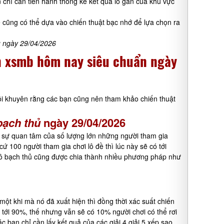
 chỉ cần tiến hành thống kê kết quả lô gan của khu vực
ề cũng có thể dựa vào chiến thuật bạc nhớ để lựa chọn ra
au ngày 29/04/2026
n xsmb hôm nay siêu chuẩn ngày
tôi khuyên rằng các bạn cũng nên tham khảo chiến thuật
bạch thủ
ngày 29/04/2026
c sự quan tâm của số lượng lớn những người tham gia
ứ 100 người tham gia chơi lô đề thì lúc này sẽ có tới
 lô bạch thủ cũng được chia thành nhiều phương pháp như
ột khi mà nó đã xuất hiện thì đồng thời xác suất chiến
n tới 90%, thế nhưng vẫn sẽ có 10% người chơi có thể rơi
các bạn chỉ cần lấy kết quả của các giải 4 giải 5 xếp sao