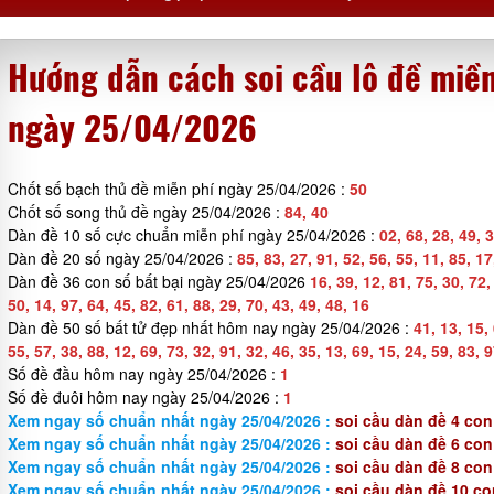
Hướng dẫn cách soi cầu lô đề miề
ngày 25/04/2026
Chốt số bạch thủ đề miễn phí ngày 25/04/2026 :
50
Chốt số song thủ đề ngày 25/04/2026 :
84, 40
Dàn đề 10 số cực chuẩn miễn phí ngày 25/04/2026 :
02, 68, 28, 49, 3
Dàn đề 20 số ngày 25/04/2026 :
85, 83, 27, 91, 52, 56, 55, 11, 85, 17
Dàn đề 36 con số bất bại ngày 25/04/2026
16, 39, 12, 81, 75, 30, 72,
50, 14, 97, 64, 45, 82, 61, 88, 29, 70, 43, 49, 48, 16
Dàn đề 50 số bất tử đẹp nhất hôm nay ngày 25/04/2026 :
41, 13, 15, 
55, 57, 38, 88, 12, 69, 73, 32, 91, 32, 46, 35, 13, 69, 15, 24, 59, 83, 9
Số đề đầu hôm nay ngày 25/04/2026 :
1
Số đề đuôi hôm nay ngày 25/04/2026 :
1
Xem ngay số chuẩn nhất ngày 25/04/2026 :
soi cầu dàn đề 4 co
Xem ngay số chuẩn nhất ngày 25/04/2026 :
soi cầu dàn đề 6 co
Xem ngay số chuẩn nhất ngày 25/04/2026 :
soi cầu dàn đề 8 co
Xem ngay số chuẩn nhất ngày 25/04/2026 :
soi cầu dàn đề 10 c