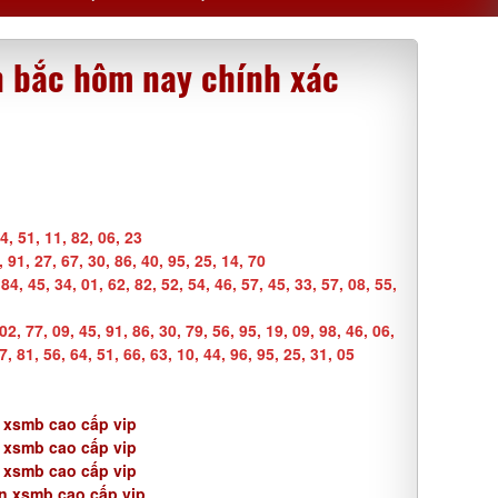
n bắc hôm nay chính xác
4, 51, 11, 82, 06, 23
, 91, 27, 67, 30, 86, 40, 95, 25, 14, 70
 84, 45, 34, 01, 62, 82, 52, 54, 46, 57, 45, 33, 57, 08, 55,
02, 77, 09, 45, 91, 86, 30, 79, 56, 95, 19, 09, 98, 46, 06,
7, 81, 56, 64, 51, 66, 63, 10, 44, 96, 95, 25, 31, 05
n xsmb cao cấp vip
n xsmb cao cấp vip
n xsmb cao cấp vip
on xsmb cao cấp vip