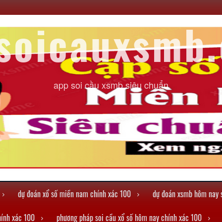
soicauxsmb
app soi cầu xsmb siêu chuẩn
dự đoán xổ số miền nam chính xác 100
dự đoán xsmb hôm nay 
hính xác 100
phương pháp soi cầu xổ số hôm nay chính xác 100