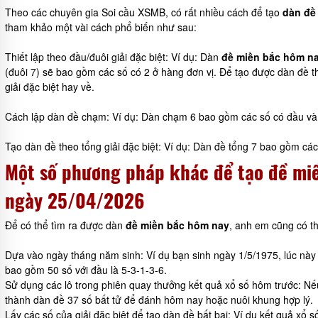
Theo các chuyên gia Soi cầu XSMB, có rất nhiều cách để tạo
dàn
đề
tham khảo một vài cách phổ biến như sau:
Thiết lập theo đầu/đuôi giải đặc biệt: Ví dụ: Dàn
đề miền bắc hôm n
(đuôi 7) sẽ bao gồm các số có 2 ở hàng đơn vị. Để tạo được dàn đề t
giải đặc biệt hay về.
Cách lập dàn đề chạm: Ví dụ: Dàn chạm 6 bao gồm các số có đầu và đ
Tạo dàn đề theo tổng giải đặc biệt: Ví dụ: Dàn đề tổng 7 bao gồm cá
Một số phương pháp khác để tạo đề mi
ngày 25/04/2026
Để có thể tìm ra được dàn
đề miền bắc hôm nay
, anh em cũng có t
Dựa vào ngày tháng năm sinh: Ví dụ bạn sinh ngày 1/5/1975, lúc này
bao gồm 50 số với đầu là 5-3-1-3-6.
Sử dụng các lô trong phiên quay thưởng kết quả xổ số hôm trước: Nếu 
thành dàn đề 37 số bất tử để đánh hôm nay hoặc nuôi khung hợp lý.
Lấy các số của giải đặc biệt để tạo dàn đề bất bại: Ví dụ kết quả xổ 