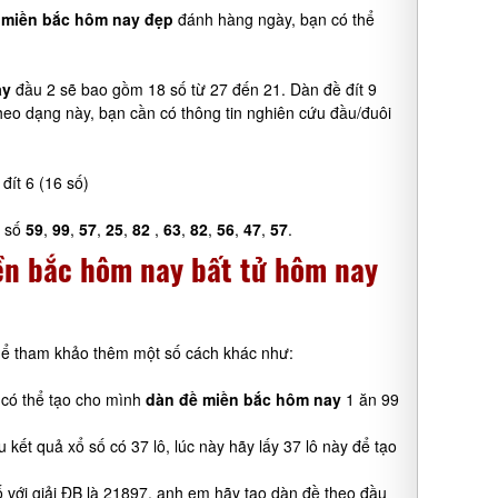
 miền bắc hôm nay
đẹp
đánh hàng ngày, bạn có thể
ay
đầu 2 sẽ bao gồm 18 số từ 27 đến 21. Dàn đề đít 9
heo dạng này, bạn cần có thông tin nghiên cứu đầu/đuôi
ít 6 (16 số)
c số
59
,
99
,
57
,
25
,
82
,
63
,
82
,
56
,
47
,
57
.
ền bắc hôm nay bất tử hôm nay
hể tham khảo thêm một số cách khác như:
 có thể tạo cho mình
dàn
đề miền bắc hôm nay
1 ăn 99
kết quả xổ số có 37 lô, lúc này hãy lấy 37 lô này để tạo
số với giải ĐB là 21897, anh em hãy tạo dàn đề theo đầu