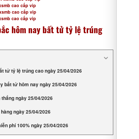
 xsmb cao cấp vip
 xsmb cao cấp vip
 xsmb cao cấp vip
ắc hôm nay bất tử tỷ lệ trúng
t tử tỷ lệ trúng cao ngày 25/04/2026
y bất tử hôm nay ngày 25/04/2026
 thắng ngày 25/04/2026
 hàng ngày 25/04/2026
iễn phí 100% ngày 25/04/2026