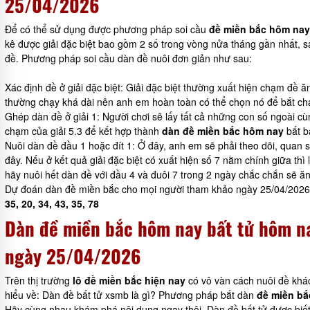
25/04/2026
Để có thể sử dụng được phương pháp soi cầu
đề miền bắc hôm nay
kê được giải đặc biệt bao gồm 2 số trong vòng nửa tháng gần nhất, s
đề. Phương pháp soi cầu dàn đề nuôi đơn giản như sau:
Xác định đề ở giải đặc biệt: Giải đặc biệt thường xuất hiện chạm đề 
thường chạy khá dài nên anh em hoàn toàn có thể chọn nó để bắt ch
Ghép dàn đề ở giải 1: Người chơi sẽ lấy tất cả những con số ngoài cù
chạm của giải 5.3 để kết hợp thành
dàn
đề miền bắc hôm nay
bất b
Nuôi dàn đề đầu 1 hoặc đít 1: Ở đây, anh em sẽ phải theo dõi, quan sá
đây. Nếu ở kết quả giải đặc biệt có xuất hiện số 7 nằm chính giữa thì
hãy nuôi hết dàn đề với đầu 4 và đuôi 7 trong 2 ngày chắc chắn sẽ ăn
Dự đoán dàn đề miền bắc cho mọi người tham khảo ngày 25/04/2026
35, 20, 34, 43, 35, 78
Dàn đề miền bắc hôm nay bất tử hôm n
ngày 25/04/2026
Trên thị trường
lô đề miền bắc hiện nay
có vô vàn cách nuôi đề khá
hiểu về: Dàn đề bất tử xsmb là gì? Phương pháp bắt dàn
đề miền bắ
Hãy cùng nhau khám phá nội dung ngay thôi. Dàn đề bất tử được biết