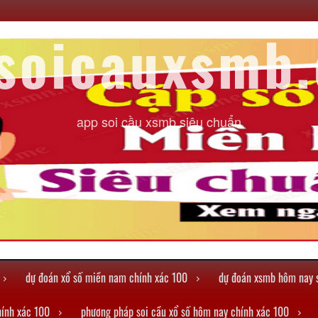
soicauxsmb
app soi cầu xsmb siêu chuẩn
dự đoán xổ số miền nam chính xác 100
dự đoán xsmb hôm nay 
hính xác 100
phương pháp soi cầu xổ số hôm nay chính xác 100