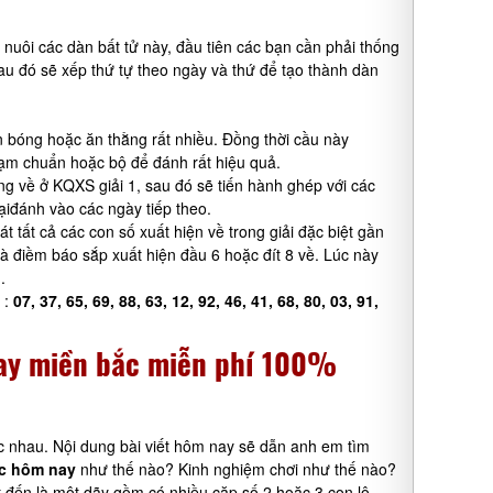
nuôi các dàn bất tử này, đầu tiên các bạn cần phải thống
au đó sẽ xếp thứ tự theo ngày và thứ để tạo thành dàn
ăn bóng hoặc ăn thằng rất nhiều. Đồng thời cầu này
ạm chuẩn hoặc bộ để đánh rất hiệu quả.
ng về ở KQXS giải 1, sau đó sẽ tiến hành ghép với các
ạiđánh vào các ngày tiếp theo.
t tất cả các con số xuất hiện về trong giải đặc biệt gần
 là điềm báo sắp xuất hiện đầu 6 hoặc đít 8 về. Lúc này
.
 :
07, 37, 65, 69, 88, 63, 12, 92, 46, 41, 68, 80, 03, 91,
ay miền bắc miễn phí 100%
c nhau. Nội dung bài viết hôm nay sẽ dẫn anh em tìm
c hôm nay
như thế nào? Kinh nghiệm chơi như thế nào?
 đến là một dãy gồm có nhiều cặp số 2 hoặc 3 con lô