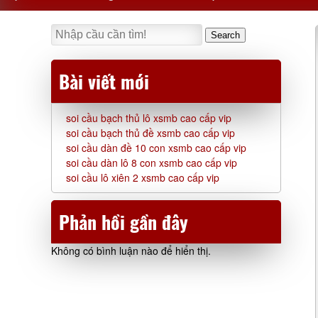
Search
Bài viết mới
soi cầu bạch thủ lô xsmb cao cấp vip
soi cầu bạch thủ đề xsmb cao cấp vip
soi cầu dàn đề 10 con xsmb cao cấp vip
soi cầu dàn lô 8 con xsmb cao cấp vip
soi cầu lô xiên 2 xsmb cao cấp vip
Phản hồi gần đây
Không có bình luận nào để hiển thị.