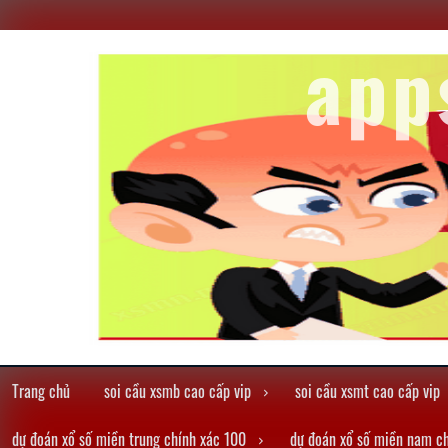
app
Trang chủ
soi cầu xsmb cao cấp vip
soi cầu xsmt cao cấp vip
dự đoán xổ số miền trung chính xác 100
dự đoán xổ số miền nam c