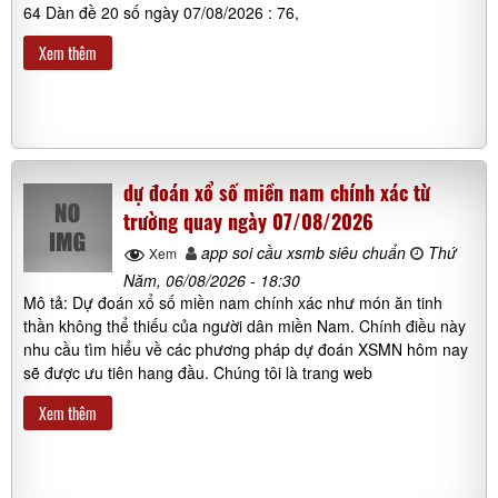
64 Dàn đề 20 số ngày 07/08/2026 : 76,
Xem thêm
dự đoán xổ số miền nam chính xác từ
trường quay ngày 07/08/2026
app soi cầu xsmb siêu chuẩn
Thứ
Xem
Năm, 06/08/2026 - 18:30
Mô tả: Dự đoán xổ số miền nam chính xác như món ăn tinh
thần không thể thiếu của người dân miền Nam. Chính điều này
nhu cầu tìm hiểu về các phương pháp dự đoán XSMN hôm nay
sẽ được ưu tiên hang đầu. Chúng tôi là trang web
Xem thêm