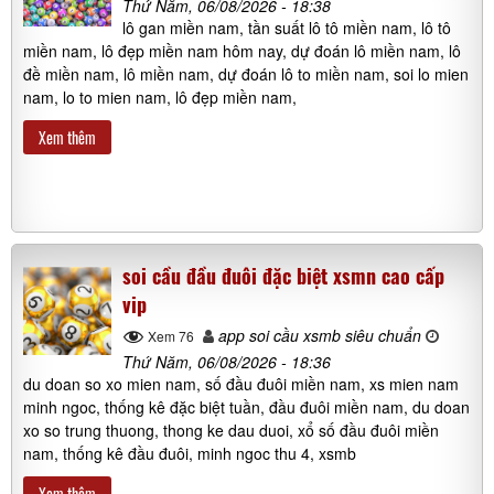
Thứ Năm, 06/08/2026 - 18:38
lô gan miền nam, tần suất lô tô miền nam, lô tô
miền nam, lô đẹp miền nam hôm nay, dự đoán lô miền nam, lô
đề miền nam, lô miền nam, dự đoán lô to miền nam, soi lo mien
nam, lo to mien nam, lô đẹp miền nam,
Xem thêm
soi cầu đầu đuôi đặc biệt xsmn cao cấp
vip
app soi cầu xsmb siêu chuẩn
Xem 76
Thứ Năm, 06/08/2026 - 18:36
du doan so xo mien nam, số đầu đuôi miền nam, xs mien nam
minh ngoc, thống kê đặc biệt tuần, đầu đuôi miền nam, du doan
xo so trung thuong, thong ke dau duoi, xổ số đầu đuôi miền
nam, thống kê đầu đuôi, minh ngoc thu 4, xsmb
Xem thêm