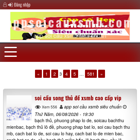
Đăng nhập
appsoicauxsmb.com
app soi cầu xsmb siêu chuẩn
«
1
2
3
4
5
…
581
»
soi cầu song thủ đề xsmb cao cấp vip
app soi cầu xsmb siêu chuẩn
Xem 556
Thứ Năm, 06/08/2026 - 19:30
bạch thủ, phuong phap lo de, soicau bachthu
mienbac, bạch thủ lô đề, phuong phap bat lo, soi cau bạch thu
mb, cach bat lo de, soi cau lo hay, cach bat lo de mien bac,