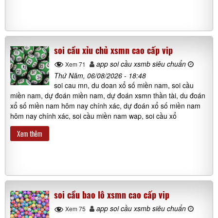
soi cầu xỉu chủ xsmn cao cấp vip
app soi cầu xsmb siêu chuẩn
Xem 71
Thứ Năm, 06/08/2026 - 18:48
soi cau mn, du doan xổ số miền nam, soi cầu
miền nam, dự đoán miền nam, dự đoán xsmn thần tài, du đoán
xổ số miền nam hôm nay chính xác, dự đoán xổ số miền nam
hôm nay chính xác, soi cầu miền nam wap, soi cầu xổ
Xem thêm
soi cầu bao lô xsmn cao cấp vip
app soi cầu xsmb siêu chuẩn
Xem 75