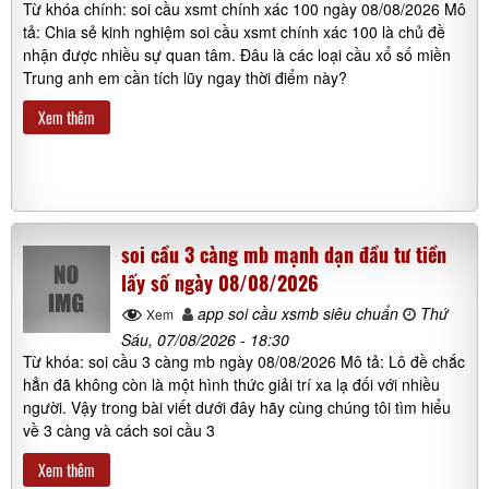
Từ khóa chính: soi cầu xsmt chính xác 100 ngày 08/08/2026 Mô
tả: Chia sẻ kinh nghiệm soi cầu xsmt chính xác 100 là chủ đề
nhận được nhiều sự quan tâm. Đâu là các loại cầu xổ số miền
Trung anh em cần tích lũy ngay thời điểm này?
Xem thêm
soi cầu 3 càng mb mạnh dạn đầu tư tiền
lấy số ngày 08/08/2026
app soi cầu xsmb siêu chuẩn
Thứ
Xem
Sáu, 07/08/2026 - 18:30
Từ khóa: soi cầu 3 càng mb ngày 08/08/2026 Mô tả: Lô đề chắc
hẳn đã không còn là một hình thức giải trí xa lạ đối với nhiều
người. Vậy trong bài viết dưới đây hãy cùng chúng tôi tìm hiểu
về 3 càng và cách soi cầu 3
Xem thêm