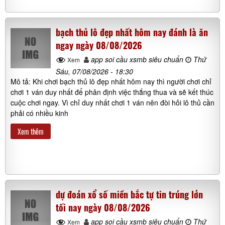
bạch thủ lô đẹp nhất hôm nay đánh là ăn
ngay ngày 08/08/2026
app soi cầu xsmb siêu chuẩn
Thứ
Xem
Sáu, 07/08/2026 - 18:30
Mô tả: Khi chơi bạch thủ lô đẹp nhất hôm nay thì người chơi chỉ
chơi 1 ván duy nhất để phân định việc thắng thua và sẽ kết thúc
cuộc chơi ngay. Vì chỉ duy nhất chơi 1 ván nên đòi hỏi lô thủ cần
phải có nhiều kinh
Xem thêm
dự đoán xổ số miền bắc tự tin trúng lớn
tối nay ngày 08/08/2026
app soi cầu xsmb siêu chuẩn
Thứ
Xem