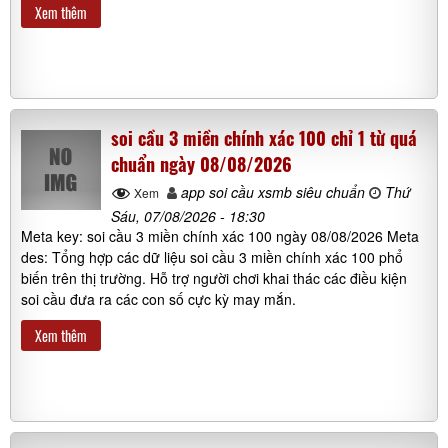
Xem thêm
soi cầu 3 miền chính xác 100 chỉ 1 từ quá
chuẩn ngày 08/08/2026
app soi cầu xsmb siêu chuẩn
Thứ
Xem
Sáu, 07/08/2026 - 18:30
Meta key: soi cầu 3 miền chính xác 100 ngày 08/08/2026 Meta
des: Tổng hợp các dữ liệu soi cầu 3 miền chính xác 100 phổ
biến trên thị trường. Hỗ trợ người chơi khai thác các điều kiện
soi cầu đưa ra các con số cực kỳ may mắn.
Xem thêm