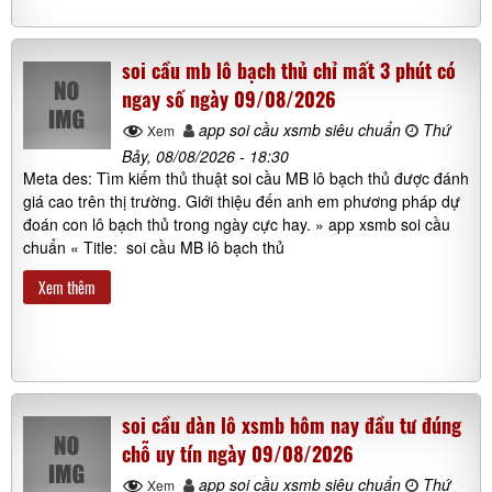
soi cầu mb lô bạch thủ chỉ mất 3 phút có
ngay số ngày 09/08/2026
app soi cầu xsmb siêu chuẩn
Thứ
Xem
Bảy, 08/08/2026 - 18:30
Meta des: Tìm kiếm thủ thuật soi cầu MB lô bạch thủ được đánh
giá cao trên thị trường. Giới thiệu đến anh em phương pháp dự
đoán con lô bạch thủ trong ngày cực hay. » app xsmb soi cầu
chuẩn « Title: soi cầu MB lô bạch thủ
Xem thêm
soi cầu dàn lô xsmb hôm nay đầu tư đúng
chỗ uy tín ngày 09/08/2026
app soi cầu xsmb siêu chuẩn
Thứ
Xem