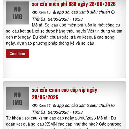
soi cầu miễn phí 888 ngày 28/06/2026
app soi cầu xsmb siêu chuẩn
Xem 15
Thứ Ba, 24/03/2026 - 18:38
Mô tả: Soi cầu 888 miễn phí luôn là một công cụ
soi cầu kết quả xổ số được hàng triệu người Việt tin dùng và tìm
đến mỗi ngày. Dự đoán chuẩn xác, trả về kết quả cao trong
ngày, dựa vào phương pháp thống kê và soi cầu
Xem thêm
soi cầu xsmn cao cấp vip ngày
28/06/2026
app soi cầu xsmb siêu chuẩn
Xem 17
Thứ Ba, 24/03/2026 - 18:38
Từ khóa : soi cầu xsmn cao cấp ngày 28/06/2026 Mô tả : Dự
đoán kết quả soi cầu XSMN cao cấp như thế nào? Các phương