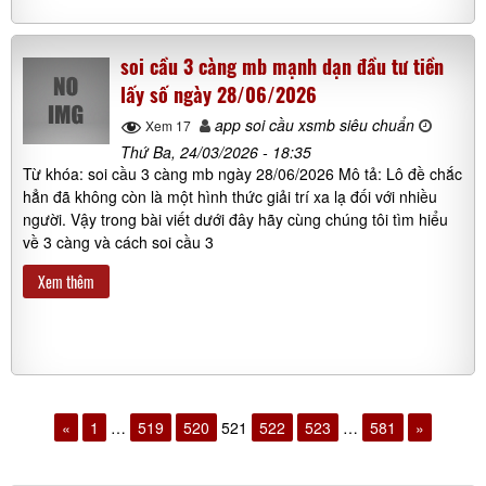
soi cầu 3 càng mb mạnh dạn đầu tư tiền
lấy số ngày 28/06/2026
app soi cầu xsmb siêu chuẩn
Xem 17
Thứ Ba, 24/03/2026 - 18:35
Từ khóa: soi cầu 3 càng mb ngày 28/06/2026 Mô tả: Lô đề chắc
hẳn đã không còn là một hình thức giải trí xa lạ đối với nhiều
người. Vậy trong bài viết dưới đây hãy cùng chúng tôi tìm hiểu
về 3 càng và cách soi cầu 3
Xem thêm
«
1
…
519
520
521
522
523
…
581
»