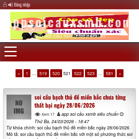
Đăng nhập
appsoicauxsmb.com
app soi cầu xsmb siêu chuẩn
«
1
…
519
520
521
522
523
…
581
»
soi cầu bạch thủ đề miền bắc chưa từng
thất bại ngày 28/06/2026
app soi cầu xsmb siêu chuẩn
Xem 17
Thứ Ba, 24/03/2026 - 18:47
Từ khóa chính: soi cầu bạch thủ đề miền bắc ngày 28/06/2026
Mô tả: soi cầu bạch thủ đề miền bắc với một số phương thức soi