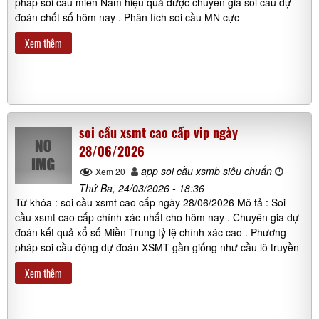
pháp soi cầu miền Nam hiệu quả được chuyên gia soi cầu dự
đoán chốt số hôm nay . Phân tích soi cầu MN cực
Xem thêm
soi cầu xsmt cao cấp vip ngày
28/06/2026
app soi cầu xsmb siêu chuẩn
Xem 20
Thứ Ba, 24/03/2026 - 18:36
Từ khóa : soi cầu xsmt cao cấp ngày 28/06/2026 Mô tả : Soi
cầu xsmt cao cấp chính xác nhất cho hôm nay . Chuyên gia dự
đoán kết quả xổ số Miền Trung tỷ lệ chính xác cao . Phương
pháp soi cầu động dự đoán XSMT gần giống như cầu lô truyền
Xem thêm