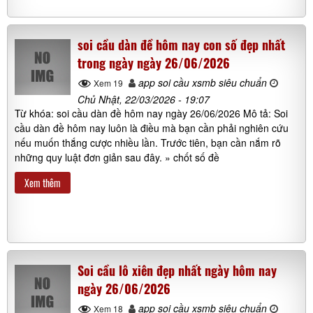
soi cầu dàn đề hôm nay con số đẹp nhất
trong ngày ngày 26/06/2026
app soi cầu xsmb siêu chuẩn
Xem 19
Chủ Nhật, 22/03/2026 - 19:07
Từ khóa: soi cầu dàn đề hôm nay ngày 26/06/2026 Mô tả: Soi
cầu dàn đề hôm nay luôn là điều mà bạn cần phải nghiên cứu
nếu muốn thắng cược nhiều lần. Trước tiên, bạn cần nắm rõ
những quy luật đơn giản sau đây. » chốt số đề
Xem thêm
Soi cầu lô xiên đẹp nhất ngày hôm nay
ngày 26/06/2026
app soi cầu xsmb siêu chuẩn
Xem 18