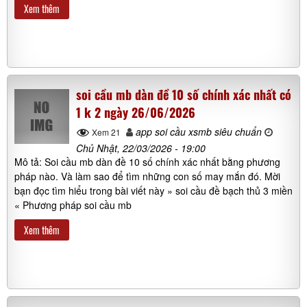
Xem thêm
soi cầu mb dàn đề 10 số chính xác nhất có
1 k 2 ngày 26/06/2026
app soi cầu xsmb siêu chuẩn
Xem 21
Chủ Nhật, 22/03/2026 - 19:00
Mô tả: Soi cầu mb dàn đề 10 số chính xác nhất bằng phương
pháp nào. Và làm sao để tìm những con số may mắn đó. Mời
bạn đọc tìm hiểu trong bài viết này » soi cầu đề bạch thủ 3 miền
« Phương pháp soi cầu mb
Xem thêm