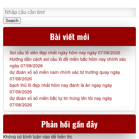
Search
Bài viết mới
Soi cầu lô xiên đẹp nhất ngày hôm nay ngày 07/08/2026
Hướng dẫn cách soi cầu lô đề miền bắc hôm nay chính xác
ngày 07/08/2026
dự đoán xổ số miền nam chính xác từ trường quay ngày
07/08/2026
bạch thủ lô đẹp nhất hôm nay đánh là ăn ngay ngày
07/08/2026
dự đoán xổ số miền bắc tự tin trúng lớn tối nay ngày
07/08/2026
Phản hồi gần đây
Không có bình luận nào để hiển thị.