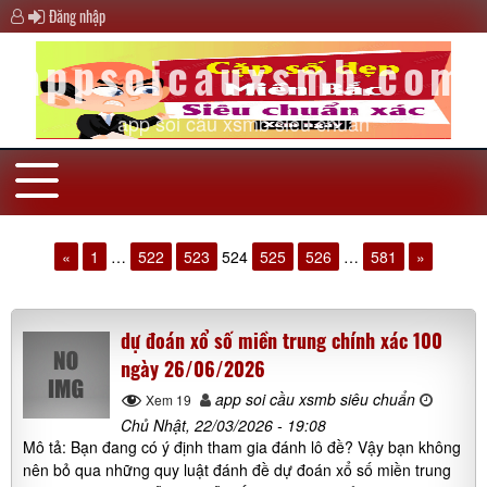
Đăng nhập
appsoicauxsmb.com
app soi cầu xsmb siêu chuẩn
«
1
…
522
523
524
525
526
…
581
»
dự đoán xổ số miền trung chính xác 100
ngày 26/06/2026
app soi cầu xsmb siêu chuẩn
Xem 19
Chủ Nhật, 22/03/2026 - 19:08
Mô tả: Bạn đang có ý định tham gia đánh lô đề? Vậy bạn không
nên bỏ qua những quy luật đánh đề dự đoán xổ số miền trung