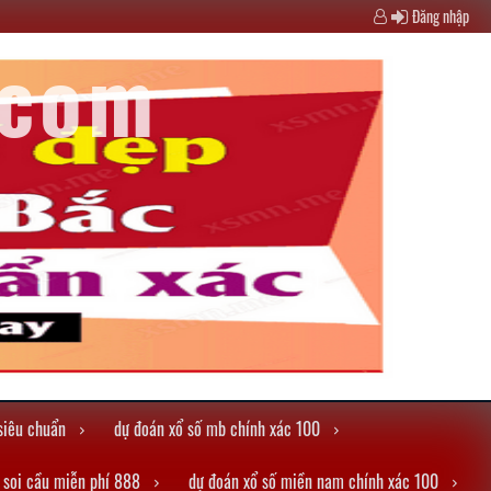
Đăng nhập
.com
siêu chuẩn
dự đoán xổ số mb chính xác 100
soi cầu miễn phí 888
dự đoán xổ số miền nam chính xác 100