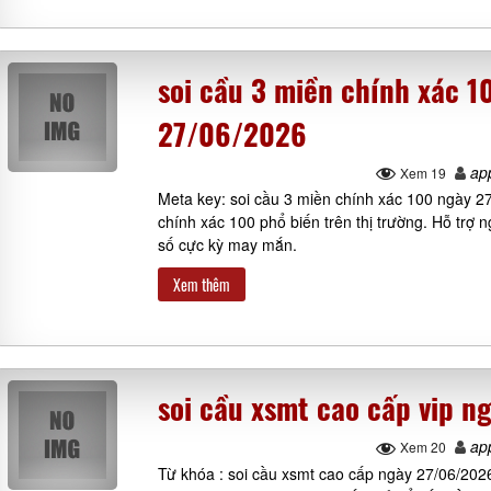
soi cầu 3 miền chính xác 1
27/06/2026
ap
Xem 19
Meta key: soi cầu 3 miền chính xác 100 ngày 2
chính xác 100 phổ biến trên thị trường. Hỗ trợ n
số cực kỳ may mắn.
Xem thêm
soi cầu xsmt cao cấp vip 
ap
Xem 20
Từ khóa : soi cầu xsmt cao cấp ngày 27/06/202