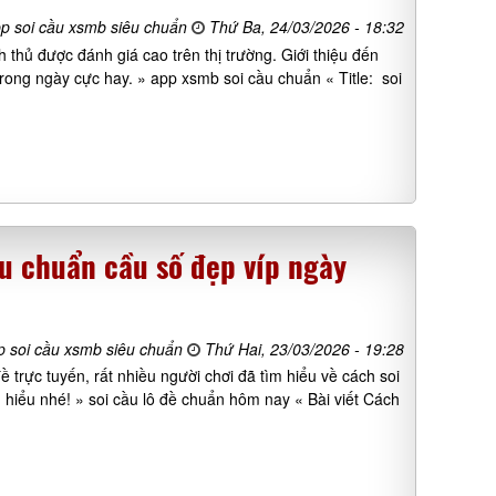
p soi cầu xsmb siêu chuẩn
Thứ Ba, 24/03/2026 - 18:32
 thủ được đánh giá cao trên thị trường. Giới thiệu đến
ong ngày cực hay. » app xsmb soi cầu chuẩn « Title: soi
êu chuẩn cầu số đẹp víp ngày
p soi cầu xsmb siêu chuẩn
Thứ Hai, 23/03/2026 - 19:28
ề trực tuyến, rất nhiều người chơi đã tìm hiểu về cách soi
ìm hiểu nhé! » soi cầu lô đề chuẩn hôm nay « Bài viết Cách