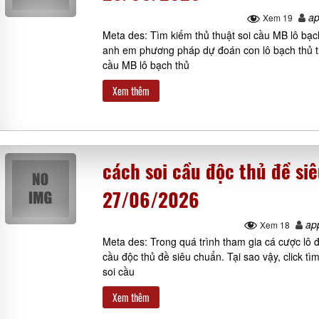
ap
Xem 19
Meta des: Tìm kiếm thủ thuật soi cầu MB lô bạch
anh em phương pháp dự đoán con lô bạch thủ tr
cầu MB lô bạch thủ
Xem thêm
cách soi cầu độc thủ đề si
27/06/2026
ap
Xem 18
Meta des: Trong quá trình tham gia cá cược lô đ
cầu độc thủ đề siêu chuẩn. Tại sao vậy, click t
soi cầu
Xem thêm