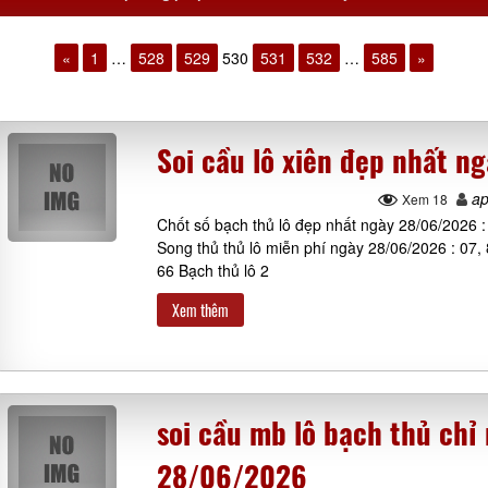
«
1
…
528
529
530
531
532
…
585
»
Soi cầu lô xiên đẹp nhất 
ap
Xem 18
Chốt số bạch thủ lô đẹp nhất ngày 28/06/2026 
Song thủ thủ lô miễn phí ngày 28/06/2026 : 07,
66 Bạch thủ lô 2
Xem thêm
soi cầu mb lô bạch thủ chỉ
28/06/2026