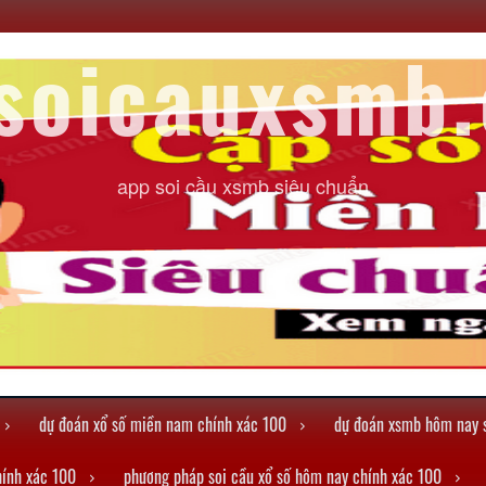
soicauxsmb
app soi cầu xsmb siêu chuẩn
dự đoán xổ số miền nam chính xác 100
dự đoán xsmb hôm nay 
hính xác 100
phương pháp soi cầu xổ số hôm nay chính xác 100