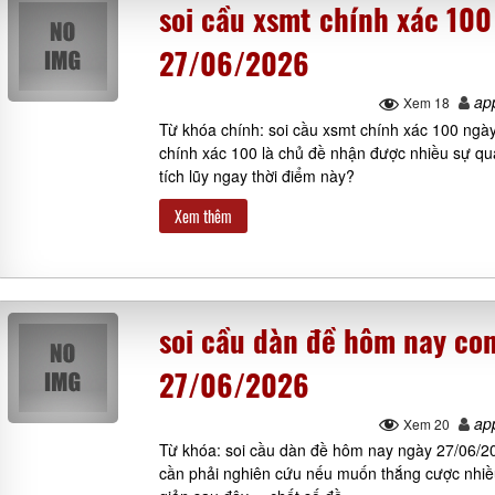
soi cầu xsmt chính xác 10
27/06/2026
ap
Xem 18
Từ khóa chính: soi cầu xsmt chính xác 100 ngà
chính xác 100 là chủ đề nhận được nhiều sự qu
tích lũy ngay thời điểm này?
Xem thêm
soi cầu dàn đề hôm nay co
27/06/2026
ap
Xem 20
Từ khóa: soi cầu dàn đề hôm nay ngày 27/06/20
cần phải nghiên cứu nếu muốn thắng cược nhiều