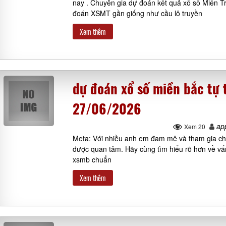
nay . Chuyên gia dự đoán kết quả xổ số Miền T
đoán XSMT gần giống như cầu lô truyền
Xem thêm
dự đoán xổ số miền bắc tự t
27/06/2026
ap
Xem 20
Meta: Với nhiều anh em đam mê và tham gia chơi
được quan tâm. Hãy cùng tìm hiểu rõ hơn về vấn
xsmb chuẩn
Xem thêm