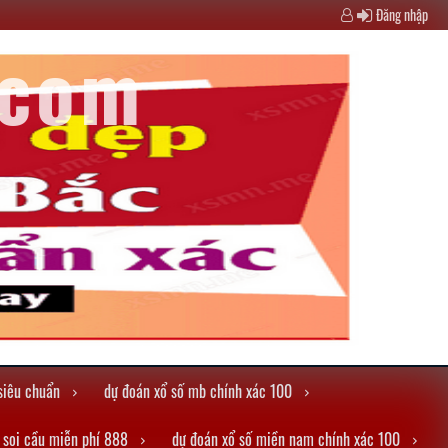
Đăng nhập
.com
siêu chuẩn
dự đoán xổ số mb chính xác 100
soi cầu miễn phí 888
dự đoán xổ số miền nam chính xác 100