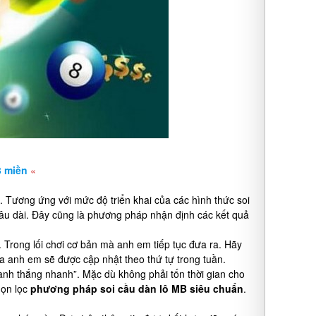
3 miền
«
. Tương ứng với mức độ triển khai của các hình thức soi
lâu dài. Đây cũng là phương pháp nhận định các kết quả
 Trong lối chơi cơ bản mà anh em tiếp tục đưa ra. Hãy
ủa anh em sẽ được cập nhật theo thứ tự trong tuần.
nh thắng nhanh”. Mặc dù không phải tốn thời gian cho
họn lọc
phương pháp soi cầu dàn lô MB siêu chuẩn
.