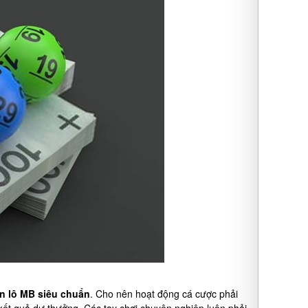
n lô MB siêu chuẩn
. Cho nên hoạt động cá cược phải