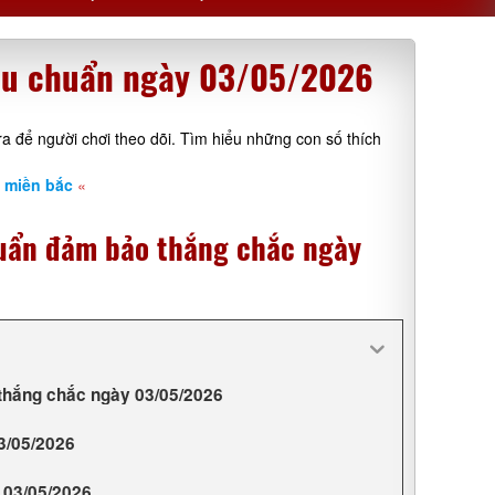
iêu chuẩn ngày 03/05/2026
a để người chơi theo dõi. Tìm hiểu những con số thích
 miền bắc
«
huẩn đảm bảo thắng chắc ngày
thắng chắc ngày 03/05/2026
3/05/2026
 03/05/2026