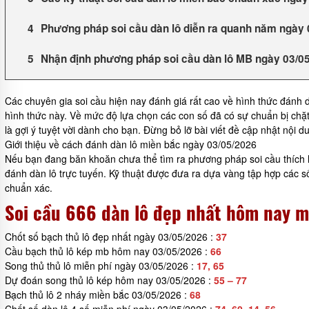
Phương pháp soi cầu dàn lô diễn ra quanh năm ngày 
Nhận định phương pháp soi cầu dàn lô MB ngày 03/0
Các chuyên gia soi cầu hiện nay đánh giá rất cao về hình thức đánh d
hình thức này. Về mức độ lựa chọn các con số đã có sự chuẩn bị chặ
là gợi ý tuyệt vời dành cho bạn. Đừng bỏ lỡ bài viết đề cập nhật nội d
Giới thiệu về cách đánh dàn lô miền bắc ngày 03/05/2026
Nếu bạn đang băn khoăn chưa thể tìm ra phương pháp soi cầu thích h
đánh dàn lô trực tuyến. Kỹ thuật được đưa ra dựa vàng tập hợp các 
chuẩn xác.
Soi cầu 666 dàn lô đẹp nhất hôm nay 
Chốt số bạch thủ lô đẹp nhất ngày 03/05/2026 :
37
Cầu bạch thủ lô kép mb hôm nay 03/05/2026 :
66
Song thủ thủ lô miễn phí ngày 03/05/2026 :
17, 65
Dự đoán song thủ lô kép hôm nay 03/05/2026 :
55 – 77
Bạch thủ lô 2 nháy miền bắc 03/05/2026 :
68