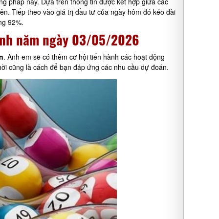
ng pháp này. Dựa trên thông tin được kết hợp giữa các
lên. Tiếp theo vào giá trị đầu tư của ngày hôm đó kéo dài
ảng 92%.
uanh năm ngày 03/05/2026
n
. Anh em sẽ có thêm cơ hội tiến hành các hoạt động
thời cũng là cách để bạn đáp ứng các nhu cầu dự đoán.