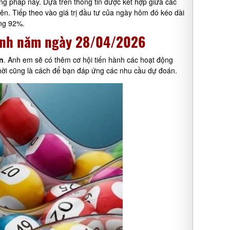
ng pháp này. Dựa trên thông tin được kết hợp giữa các
lên. Tiếp theo vào giá trị đầu tư của ngày hôm đó kéo dài
ảng 92%.
uanh năm ngày 28/04/2026
n
. Anh em sẽ có thêm cơ hội tiến hành các hoạt động
thời cũng là cách để bạn đáp ứng các nhu cầu dự đoán.