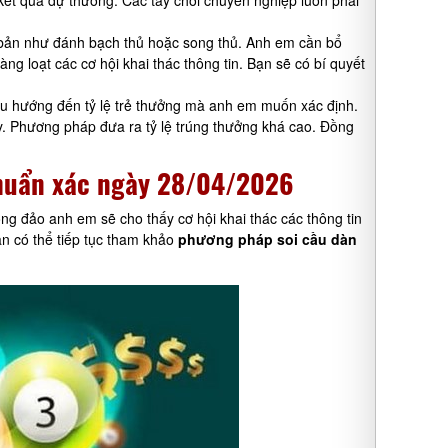
kết quả dự thưởng. Các tay chơi chuyên nghiệp luôn phải
ơ bản như đánh bạch thủ hoặc song thủ. Anh em cần bổ
ng loạt các cơ hội khai thác thông tin. Bạn sẽ có bí quyết
Nếu hướng đến tỷ lệ trẻ thưởng mà anh em muốn xác định.
. Phương pháp đưa ra tỷ lệ trúng thưởng khá cao. Đồng
chuẩn xác ngày 28/04/2026
g đảo anh em sẽ cho thấy cơ hội khai thác các thông tin
ạn có thể tiếp tục tham khảo
phương pháp soi cầu dàn