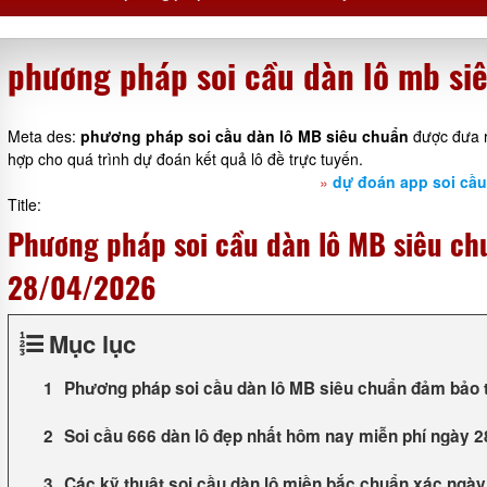
phương pháp soi cầu dàn lô mb s
Meta des:
phương pháp soi cầu dàn lô MB siêu chuẩn
được đưa r
hợp cho quá trình dự đoán kết quả lô đề trực tuyến.
»
dự đoán app soi cầu
Title:
Phương pháp soi cầu dàn lô MB siêu c
28/04/2026
Mục lục
Phương pháp soi cầu dàn lô MB siêu chuẩn đảm bảo 
Soi cầu 666 dàn lô đẹp nhất hôm nay miễn phí ngày 2
Các kỹ thuật soi cầu dàn lô miền bắc chuẩn xác ngày