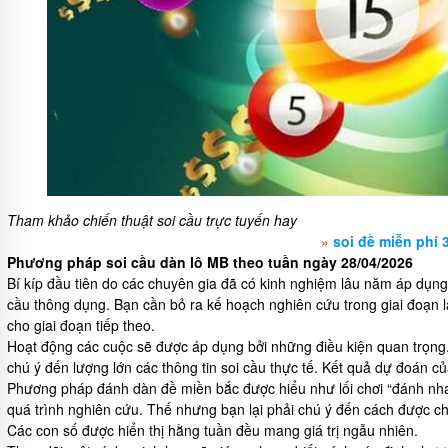
Tham khảo chiến thuật soi cầu trực tuyến hay
»
soi đề miễn phí 
Phương pháp soi cầu dàn lô MB theo tuần ngày 28/04/2026
Bí kíp đầu tiên do các chuyên gia đã có kinh nghiệm lâu năm áp dụng
cầu thông dụng. Bạn cần bỏ ra kế hoạch nghiên cứu trong giai đoạn 
cho giai đoạn tiếp theo.
Hoạt động các cuộc sẽ được áp dụng bởi những điều kiện quan trọng.
chú ý đến lượng lớn các thông tin soi cầu thực tế. Kết quả dự đoán c
Phương pháp đánh dàn đề miền bắc được hiểu như lối chơi “đánh nha
quá trình nghiên cứu. Thế nhưng bạn lại phải chú ý đến cách được c
Các con số được hiển thị hằng tuần đều mang giá trị ngẫu nhiên.