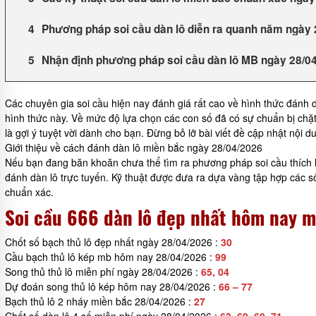
Phương pháp soi cầu dàn lô diễn ra quanh năm ngày 
Nhận định phương pháp soi cầu dàn lô MB ngày 28/0
Các chuyên gia soi cầu hiện nay đánh giá rất cao về hình thức đánh d
hình thức này. Về mức độ lựa chọn các con số đã có sự chuẩn bị chặ
là gợi ý tuyệt vời dành cho bạn. Đừng bỏ lỡ bài viết đề cập nhật nội d
Giới thiệu về cách đánh dàn lô miền bắc ngày 28/04/2026
Nếu bạn đang băn khoăn chưa thể tìm ra phương pháp soi cầu thích h
đánh dàn lô trực tuyến. Kỹ thuật được đưa ra dựa vàng tập hợp các 
chuẩn xác.
Soi cầu 666 dàn lô đẹp nhất hôm nay 
Chốt số bạch thủ lô đẹp nhất ngày 28/04/2026 :
30
Cầu bạch thủ lô kép mb hôm nay 28/04/2026 :
99
Song thủ thủ lô miễn phí ngày 28/04/2026 :
65, 04
Dự đoán song thủ lô kép hôm nay 28/04/2026 :
66 – 77
Bạch thủ lô 2 nháy miền bắc 28/04/2026 :
27