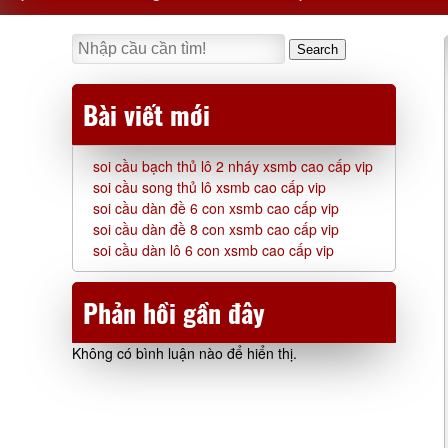
Search
Bài viết mới
soi cầu bạch thủ lô 2 nháy xsmb cao cấp vip
soi cầu song thủ lô xsmb cao cấp vip
soi cầu dàn đề 6 con xsmb cao cấp vip
soi cầu dàn đề 8 con xsmb cao cấp vip
soi cầu dàn lô 6 con xsmb cao cấp vip
Phản hồi gần đây
Không có bình luận nào để hiển thị.