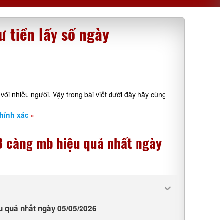
 tiền lấy số ngày
 với nhiều người. Vậy trong bài viết dưới đây hãy cùng
hính xác
«
 3 càng mb hiệu quả nhất ngày
ệu quả nhất ngày 05/05/2026