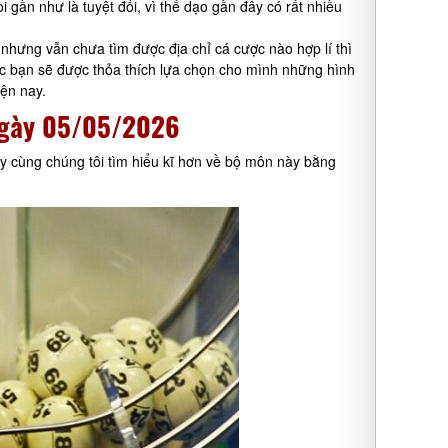
gần như là tuyệt đối, vì thế dạo gần đây có rất nhiều
hưng vẫn chưa tìm được địa chỉ cá cược nào hợp lí thì
ác bạn sẽ được thỏa thích lựa chọn cho mình những hình
iện nay.
ngày 05/05/2026
ãy cùng chúng tôi tìm hiểu kĩ hơn về bộ môn này bằng