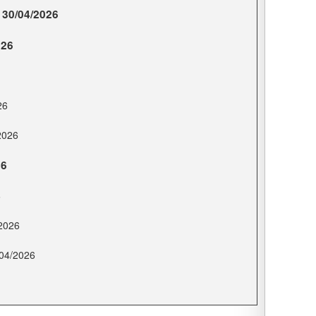
 30/04/2026
026
26
2026
26
6
/2026
/04/2026