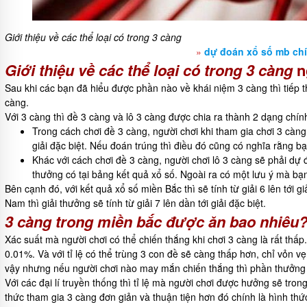
Giới thiệu về các thể loại có trong 3 càng
»
dự đoán xổ số mb chí
Giới thiệu về các thể loại có trong 3 càng
n
Sau khi các bạn đã hiểu được phần nào về khái niệm 3 càng thì tiếp th
càng.
Với 3 càng thì đề 3 càng và lô 3 càng được chia ra thành 2 dạng chín
Trong cách chơi đề 3 càng, người chơi khi tham gia chơi 3 càng
giải đặc biệt. Nếu đoán trúng thì điều đó cũng có nghĩa rằng b
Khác với cách chơi đề 3 càng, người chơi lô 3 càng sẽ phải dự 
thưởng có tại bảng kết quả xổ số. Ngoài ra có một lưu ý mà bạn
Bên cạnh đó, với kết quả xổ số miền Bắc thì sẽ tính từ giải 6 lên tới 
Nam thì giải thưởng sẽ tính từ giải 7 lên dần tới giải đặc biệt.
3 càng trong miền bắc được ăn bao nhiêu
Xác suất mà người chơi có thể chiến thắng khi chơi 3 càng là rất thấp.
0.01%. Và với tỉ lệ có thể trùng 3 con đề sẽ càng thấp hơn, chỉ vỏn vẹ
vậy nhưng nếu người chơi nào may mắn chiến thắng thì phần thưởng 
Với các đại lí truyền thống thì tỉ lệ mà người chơi được hưởng sẽ tro
thức tham gia 3 càng đơn giản và thuận tiện hơn đó chính là hình thức c