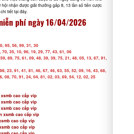
ơ hội nhận được giải thưởng gấp 8, 13 lần số tiền cược
i tiết tại đây.
 miễn phí ngày 16/04/2026
0, 95, 56, 99, 31, 30
, 70, 35, 10, 96, 19, 29, 77, 43, 61, 06
 59, 89, 75, 61, 09, 48, 39, 39, 75, 21, 48, 05, 13, 67, 91,
98, 23, 91, 41, 81, 46, 67, 46, 63, 55, 52, 09, 16, 43, 68,
6, 08, 70, 91, 24, 04, 81, 02, 03, 69, 54, 12, 02, 25
n xsmb cao cấp vip
n xsmb cao cấp vip
n xsmb cao cấp vip
on xsmb cao cấp vip
 xsmb cao cấp vip
 xsmb cao cấp vip
 xsmb cao cấp vip