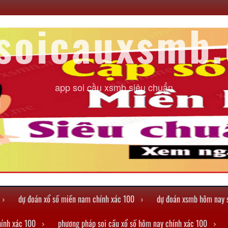
soicauxsmb
app soi cầu xsmb siêu chuẩn
dự đoán xổ số miền nam chính xác 100
dự đoán xsmb hôm nay 
hính xác 100
phương pháp soi cầu xổ số hôm nay chính xác 100