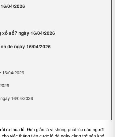
 16/04/2026
ng xổ số? ngày 16/04/2026
ánh đề ngày 16/04/2026
ày 16/04/2026
/2026
B ngày 16/04/2026
ủi ro thua lỗ. Đơn giản là vì không phải lúc nào người
n cho việc thắng tiền cược lô đề ngày càng trở nên khó