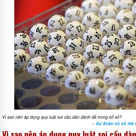
Vì sao nên áp dụng quy luật soi cầu dàn đánh đề trong xổ số?
»
dự đoán xổ số mb 
Vì sao nên áp dụng quy luật soi cầu dà