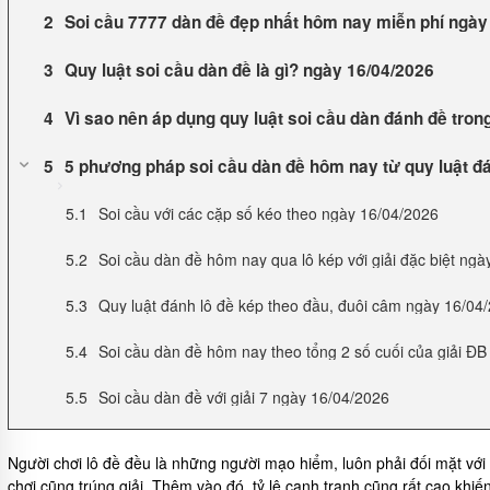
Soi cầu 7777 dàn đề đẹp nhất hôm nay miễn phí ngày
Quy luật soi cầu dàn đề là gì? ngày 16/04/2026
Vì sao nên áp dụng quy luật soi cầu dàn đánh đề tro
5 phương pháp soi cầu dàn đề hôm nay từ quy luật đ
Soi cầu với các cặp số kéo theo ngày 16/04/2026
Soi cầu dàn đề hôm nay qua lô kép với giải đặc biệt ng
Quy luật đánh lô đề kép theo đầu, đuôi câm ngày 16/04
Soi cầu dàn đề hôm nay theo tổng 2 số cuối của giải Đ
Soi cầu dàn đề với giải 7 ngày 16/04/2026
Người chơi lô đề đều là những người mạo hiểm, luôn phải đối mặt với r
chơi cũng trúng giải. Thêm vào đó, tỷ lệ cạnh tranh cũng rất cao khiế