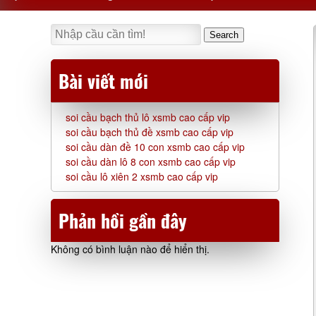
Search
Bài viết mới
soi cầu bạch thủ lô xsmb cao cấp vip
soi cầu bạch thủ đề xsmb cao cấp vip
soi cầu dàn đề 10 con xsmb cao cấp vip
soi cầu dàn lô 8 con xsmb cao cấp vip
soi cầu lô xiên 2 xsmb cao cấp vip
Phản hồi gần đây
Không có bình luận nào để hiển thị.