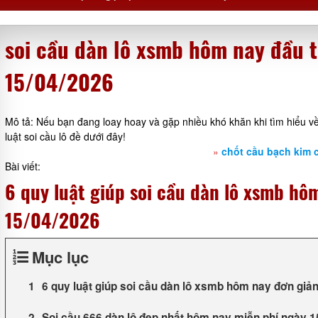
soi cầu dàn lô xsmb hôm nay đầu t
15/04/2026
Mô tả: Nếu bạn đang loay hoay và gặp nhiều khó khăn khi tìm hiểu v
luật soi cầu lô đề dưới đây!
»
chốt cầu bạch kim 
Bài viết:
6 quy luật giúp soi cầu dàn lô xsmb hô
15/04/2026
Mục lục
6 quy luật giúp soi cầu dàn lô xsmb hôm nay đơn giả
Soi cầu 666 dàn lô đẹp nhất hôm nay miễn phí ngày 1