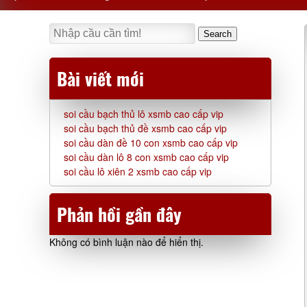
Search
Bài viết mới
soi cầu bạch thủ lô xsmb cao cấp vip
soi cầu bạch thủ đề xsmb cao cấp vip
soi cầu dàn đề 10 con xsmb cao cấp vip
soi cầu dàn lô 8 con xsmb cao cấp vip
soi cầu lô xiên 2 xsmb cao cấp vip
Phản hồi gần đây
Không có bình luận nào để hiển thị.