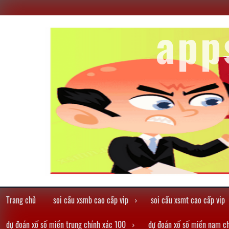
app
Trang chủ
soi cầu xsmb cao cấp vip
soi cầu xsmt cao cấp vip
dự đoán xổ số miền trung chính xác 100
dự đoán xổ số miền nam c