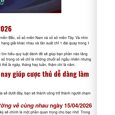
/2026
ố miền Bắc, xổ số miền Nam và xổ số miền Tây. Và nhìn
hạng giải khác nhau và tần suất chỉ 1 đài quay trong 1
c tìm hiểu quy luật đánh đề sẽ giúp bạn phần nào tăng
on số trong có vẻ chỉ là những chuỗi số ngẫu nhiên nhưng
ó thể là ngày, tháng hay tuần, thậm chí là năm.
 nay giúp cược thủ dễ dàng làm
a sẻ dưới đây,
bạn sẽ thành công trở thành người chạm
hường về cùng nhau
ngày 15/04/2026
 kỳ sẽ chính là một phần quan trọng cho bạc nhớ. Trong