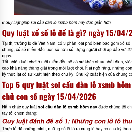
6 quy luật giúp soi cầu dàn lô xsmb hôm nay đơn giản hơn
Quy luật xổ số lô đề là gì? ngày 15/04
Tại thị trường lô đề Việt Nam, có 3 phân loại phổ biến bao gồm xổ s
chung, xổ số miền Bắc luôn sở hữu số lượng người chơi áp đảo với 27 
ngày.
Tất nhiên luật chơi ở mỗi miền đều sẽ có sự khác nhau nhất định, việ
cao khả năng thắng giải trong mỗi lượt chơi. Ít ai ngờ rằng, những c
kỳ thực lại có sự xuất hiện theo chu kỳ. Chu kỳ xuất hiện của chúng c
Top 6 quy luật soi cầu dàn lô xsmb hôm
chủ con số ngày 15/04/2026
Nắm chắc quy luật
soi cầu dàn lô xsmb hôm nay
được chúng tôi chi
tay tới chiến thắng:
Quy luật đánh đề số 1: Những con lô tô t
Thực tế đã chứng minh, những số lô tô ra cùng lô hay có chu kỳ theo