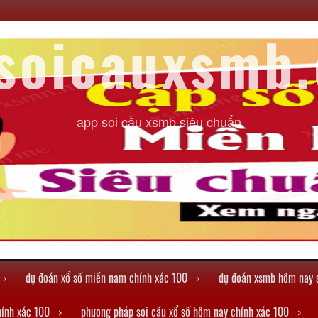
soicauxsmb
app soi cầu xsmb siêu chuẩn
dự đoán xổ số miền nam chính xác 100
dự đoán xsmb hôm nay 
hính xác 100
phương pháp soi cầu xổ số hôm nay chính xác 100