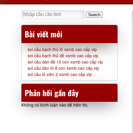
Search
Bài viết mới
soi cầu bạch thủ lô xsmb cao cấp vip
soi cầu bạch thủ đề xsmb cao cấp vip
soi cầu dàn đề 10 con xsmb cao cấp vip
soi cầu dàn lô 8 con xsmb cao cấp vip
soi cầu lô xiên 2 xsmb cao cấp vip
Phản hồi gần đây
Không có bình luận nào để hiển thị.