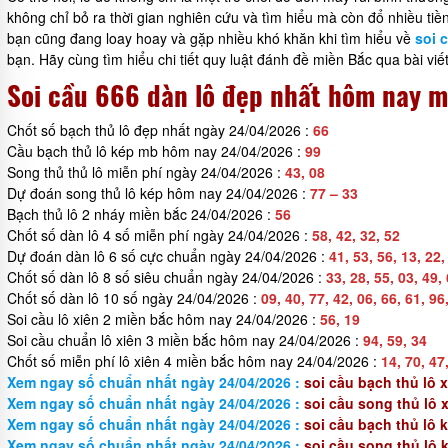
không chỉ bỏ ra thời gian nghiên cứu và tìm hiểu mà còn đổ nhiều t
bạn cũng đang loay hoay và gặp nhiều khó khăn khi tìm hiểu về
soi 
bạn. Hãy cùng tìm hiểu chi tiết quy luật đánh đề miền Bắc qua bài viế
Soi cầu 666 dàn lô đẹp nhất hôm nay 
Chốt số bạch thủ lô đẹp nhất ngày 24/04/2026 :
66
Cầu bạch thủ lô kép mb hôm nay 24/04/2026 :
99
Song thủ thủ lô miễn phí ngày 24/04/2026 :
43, 08
Dự đoán song thủ lô kép hôm nay 24/04/2026 :
77 – 33
Bạch thủ lô 2 nháy miền bắc 24/04/2026 :
56
Chốt số dàn lô 4 số miễn phí ngày 24/04/2026 :
58, 42, 32, 52
Dự đoán dàn lô 6 số cực chuẩn ngày 24/04/2026 :
41, 53, 56, 13, 22,
Chốt số dàn lô 8 số siêu chuẩn ngày 24/04/2026 :
33, 28, 55, 03, 49,
Chốt số dàn lô 10 số ngày 24/04/2026 :
09, 40, 77, 42, 06, 66, 61, 96
Soi cầu lô xiên 2 miền bắc hôm nay 24/04/2026 :
56, 19
Soi cầu chuẩn lô xiên 3 miền bắc hôm nay 24/04/2026 :
94, 59, 34
Chốt số miễn phí lô xiên 4 miền bắc hôm nay 24/04/2026 :
14, 70, 47
Xem ngay số chuẩn nhất ngày 24/04/2026 :
soi cầu bạch thủ lô 
Xem ngay số chuẩn nhất ngày 24/04/2026 :
soi cầu song thủ lô 
Xem ngay số chuẩn nhất ngày 24/04/2026 :
soi cầu bạch thủ lô 
Xem ngay số chuẩn nhất ngày 24/04/2026 :
soi cầu song thủ lô 