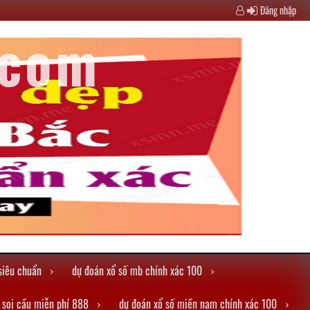
Đăng nhập
.com
siêu chuẩn
dự đoán xổ số mb chính xác 100
soi cầu miễn phí 888
dự đoán xổ số miền nam chính xác 100