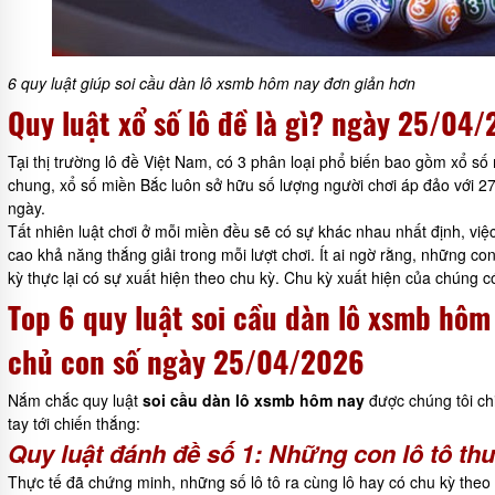
6 quy luật giúp soi cầu dàn lô xsmb hôm nay đơn giản hơn
Quy luật xổ số lô đề là gì? ngày 25/04
Tại thị trường lô đề Việt Nam, có 3 phân loại phổ biến bao gồm xổ s
chung, xổ số miền Bắc luôn sở hữu số lượng người chơi áp đảo với 27 
ngày.
Tất nhiên luật chơi ở mỗi miền đều sẽ có sự khác nhau nhất định, việ
cao khả năng thắng giải trong mỗi lượt chơi. Ít ai ngờ rằng, những c
kỳ thực lại có sự xuất hiện theo chu kỳ. Chu kỳ xuất hiện của chúng c
Top 6 quy luật soi cầu dàn lô xsmb hôm
chủ con số ngày 25/04/2026
Nắm chắc quy luật
soi cầu dàn lô xsmb hôm nay
được chúng tôi chi
tay tới chiến thắng:
Quy luật đánh đề số 1: Những con lô tô t
Thực tế đã chứng minh, những số lô tô ra cùng lô hay có chu kỳ theo