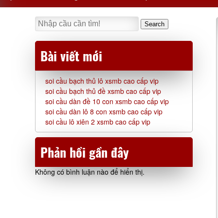
Search
Bài viết mới
soi cầu bạch thủ lô xsmb cao cấp vip
soi cầu bạch thủ đề xsmb cao cấp vip
soi cầu dàn đề 10 con xsmb cao cấp vip
soi cầu dàn lô 8 con xsmb cao cấp vip
soi cầu lô xiên 2 xsmb cao cấp vip
Phản hồi gần đây
Không có bình luận nào để hiển thị.