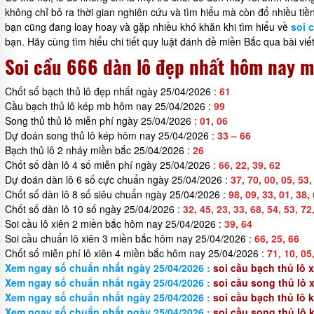
không chỉ bỏ ra thời gian nghiên cứu và tìm hiểu mà còn đổ nhiều t
bạn cũng đang loay hoay và gặp nhiều khó khăn khi tìm hiểu về
soi 
bạn. Hãy cùng tìm hiểu chi tiết quy luật đánh đề miền Bắc qua bài viế
Soi cầu 666 dàn lô đẹp nhất hôm nay 
Chốt số bạch thủ lô đẹp nhất ngày 25/04/2026 :
61
Cầu bạch thủ lô kép mb hôm nay 25/04/2026 :
99
Song thủ thủ lô miễn phí ngày 25/04/2026 :
01, 06
Dự đoán song thủ lô kép hôm nay 25/04/2026 :
33 – 66
Bạch thủ lô 2 nháy miền bắc 25/04/2026 :
26
Chốt số dàn lô 4 số miễn phí ngày 25/04/2026 :
66, 22, 39, 62
Dự đoán dàn lô 6 số cực chuẩn ngày 25/04/2026 :
37, 70, 00, 05, 53,
Chốt số dàn lô 8 số siêu chuẩn ngày 25/04/2026 :
98, 09, 33, 01, 38,
Chốt số dàn lô 10 số ngày 25/04/2026 :
32, 45, 23, 33, 68, 54, 53, 72
Soi cầu lô xiên 2 miền bắc hôm nay 25/04/2026 :
39, 64
Soi cầu chuẩn lô xiên 3 miền bắc hôm nay 25/04/2026 :
66, 25, 66
Chốt số miễn phí lô xiên 4 miền bắc hôm nay 25/04/2026 :
71, 10, 05
Xem ngay số chuẩn nhất ngày 25/04/2026 :
soi cầu bạch thủ lô 
Xem ngay số chuẩn nhất ngày 25/04/2026 :
soi cầu song thủ lô 
Xem ngay số chuẩn nhất ngày 25/04/2026 :
soi cầu bạch thủ lô 
Xem ngay số chuẩn nhất ngày 25/04/2026 :
soi cầu song thủ lô 