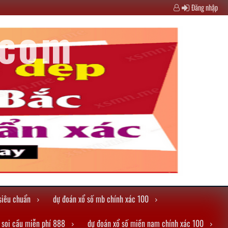
Đăng nhập
.com
siêu chuẩn
dự đoán xổ số mb chính xác 100
soi cầu miễn phí 888
dự đoán xổ số miền nam chính xác 100