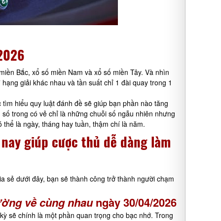
/2026
ố miền Bắc, xổ số miền Nam và xổ số miền Tây. Và nhìn
hạng giải khác nhau và tần suất chỉ 1 đài quay trong 1
c tìm hiểu quy luật đánh đề sẽ giúp bạn phần nào tăng
on số trong có vẻ chỉ là những chuỗi số ngẫu nhiên nhưng
ó thể là ngày, tháng hay tuần, thậm chí là năm.
 nay giúp cược thủ dễ dàng làm
a sẻ dưới đây,
bạn sẽ thành công trở thành người chạm
hường về cùng nhau
ngày 30/04/2026
 kỳ sẽ chính là một phần quan trọng cho bạc nhớ. Trong