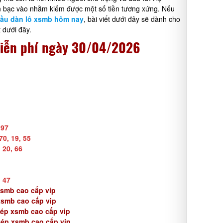
iền bạc vào nhằm kiếm được một số tiền tương xứng. Nếu
cầu dàn lô xsmb hôm nay
, bài viết dưới đây sẽ dành cho
t dưới đây.
miễn phí ngày 30/04/2026
 97
 70, 19, 55
, 20, 66
, 47
xsmb cao cấp vip
xsmb cao cấp vip
kép xsmb cao cấp vip
kép xsmb cao cấp vip