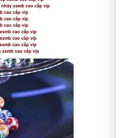
2 nháy xsmb cao cấp vip
mb cao cấp vip
mb cao cấp vip
mb cao cấp vip
 xsmb cao cấp vip
 xsmb cao cấp vip
 xsmb cao cấp vip
n xsmb cao cấp vip