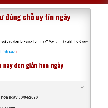
ư đúng chỗ uy tín ngày
ề soi cầu dàn lô xsmb hôm nay? Vậy thì hãy ghi nhớ 6 quy
chính xác
«
m nay đơn giản hơn ngày
n hơn ngày 30/04/2026
0/04/2026