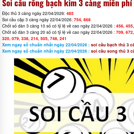
Soi cầu rồng bạch kim 3 càng miễn ph
Độc thủ 3 càng ngày 22/04/2026:
485
Soi cầu cặp 3 càng ngày 22/04/2026:
754, 868
Chốt số dàn 3 càng 10 số có tỷ lệ về cao ngày 22/04/2026 :
456, 455,
Chốt số dàn 3 càng 20 số có tỷ lệ về cao ngày 22/04/2026 :
709, 672,
320, 079, 338, 214, 505, 748, 241
Xem ngay số chuẩn nhất ngày 22/04/2026 :
soi cầu bạch thủ 3 
Xem ngay số chuẩn nhất ngày 22/04/2026 :
soi cầu song thủ 3 