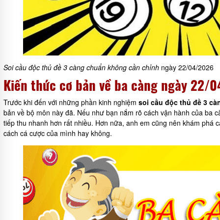
Soi cầu độc thủ đề 3 càng chuẩn không cần chỉnh
ngày 22/04/2026
Kiến thức cơ bản về ba càng ngày 22/
Trước khi đến với những phần kinh nghiệm
soi cầu độc thủ đề 3 cà
bản về bộ môn này đã. Nếu như bạn nắm rõ cách vận hành của ba càn
tiếp thu nhanh hơn rất nhiều. Hơn nữa, anh em cũng nên khám phá c
cách cá cược của mình hay không.