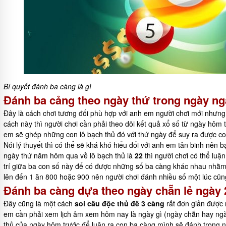
Bí quyết đánh ba càng là gì
Đánh ba cảng theo ngày thứ trong ngày ng
Đây là cách chơi tương đối phù hợp với anh em người chơi mới nhưng
cách này thì người chơi cần phải theo dõi kết quả xổ số từ ngày hôm
em sẽ ghép những con lô bạch thủ đó với thứ ngày để suy ra được 
Nói lý thuyết thì có thể sẽ khá khó hiểu đối với anh em tân binh nên 
ngày thứ năm hôm qua về lô bạch thủ là
22
thì người chơi có thể luậ
trí giữa ba con số này để có được những số ba càng khác nhau nhằm t
lên đến 1 ăn 800 hoặc 900 nên người chơi đánh nhiều số một lúc cũn
Đánh ba càng dựa theo ngày chẵn lẻ ngày 
Đây cũng là một cách
soi cầu độc thủ đề 3 càng
rất đơn giản được 
em cần phải xem lịch âm xem hôm nay là ngày gì (ngày chẵn hay ngày
thủ của ngày hôm trước để luận ra con ba càng mình sẽ đánh trong