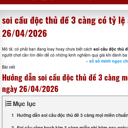
soi cầu độc thủ đề 3 càng có tỷ lệ
26/04/2026
Mô tả: có phải bạn đang loay hoay chưa biết cách
soi cầu độc thủ 
người chơi cần tìm đến để có những kinh nghiệm quý giá khi đánh ba
»
xổ số minh ngọc ch
Bài viết
Hướng dẫn soi cầu độc thủ đề 3 càng 
ngày 26/04/2026
Mục lục
Hướng dẫn soi cầu độc thủ đề 3 càng mọi miền chuẩ
Soi cầu rồng bạch kim 3 càng miễn phí hôm nay ngày