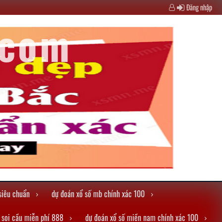
Đăng nhập
.com
siêu chuẩn
dự đoán xổ số mb chính xác 100
soi cầu miễn phí 888
dự đoán xổ số miền nam chính xác 100