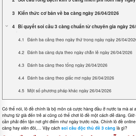
Kiến thức cơ bản về ba càng ngày 26/04/2026
Bí quyết soi cầu 3 càng chuẩn từ chuyên gia ngày 26
Đánh ba cảng theo ngày thứ trong ngày ngày 26/04/202
Đánh ba càng dựa theo ngày chẵn lẻ ngày 26/04/2026
Đánh ba càng theo tổng ngày 26/04/2026
Đánh ba càng theo giấc mơ ngày 26/04/2026
Một số phương pháp khác ngày 26/04/2026
Có thể nói, lô đề chính là bộ môn cá cược hàng đầu ở nước ta mà ai 
nhưng từ già đến trẻ ai cũng có thể chơi lô đề một cách dễ dàng. Giờ
cần phải đến tận nơi ghi điểm như ngày trước nữa. Chính lô đề online
càng hay xiên đôi,… Vậy cách
soi cầu độc thủ đề 3 càng
là gì?