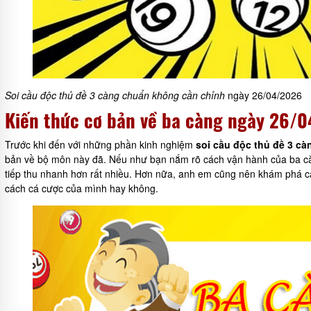
Soi cầu độc thủ đề 3 càng chuẩn không cần chỉnh
ngày 26/04/2026
Kiến thức cơ bản về ba càng ngày 26/
Trước khi đến với những phần kinh nghiệm
soi cầu độc thủ đề 3 cà
bản về bộ môn này đã. Nếu như bạn nắm rõ cách vận hành của ba càn
tiếp thu nhanh hơn rất nhiều. Hơn nữa, anh em cũng nên khám phá c
cách cá cược của mình hay không.