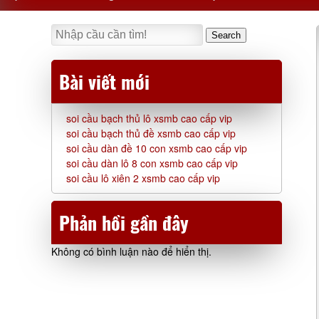
Search
Bài viết mới
soi cầu bạch thủ lô xsmb cao cấp vip
soi cầu bạch thủ đề xsmb cao cấp vip
soi cầu dàn đề 10 con xsmb cao cấp vip
soi cầu dàn lô 8 con xsmb cao cấp vip
soi cầu lô xiên 2 xsmb cao cấp vip
Phản hồi gần đây
Không có bình luận nào để hiển thị.