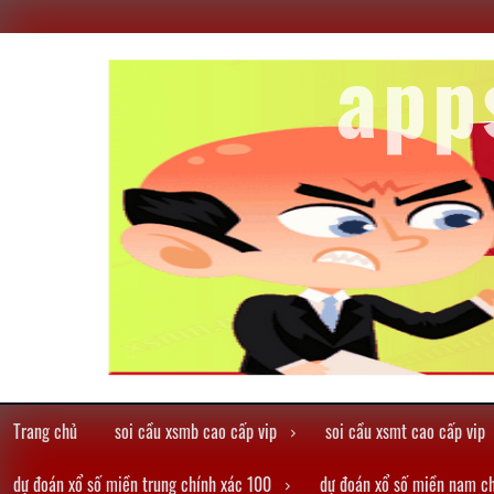
app
Trang chủ
soi cầu xsmb cao cấp vip
soi cầu xsmt cao cấp vip
dự đoán xổ số miền trung chính xác 100
dự đoán xổ số miền nam c