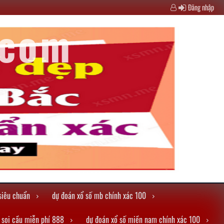
Đăng nhập
.com
siêu chuẩn
dự đoán xổ số mb chính xác 100
soi cầu miễn phí 888
dự đoán xổ số miền nam chính xác 100