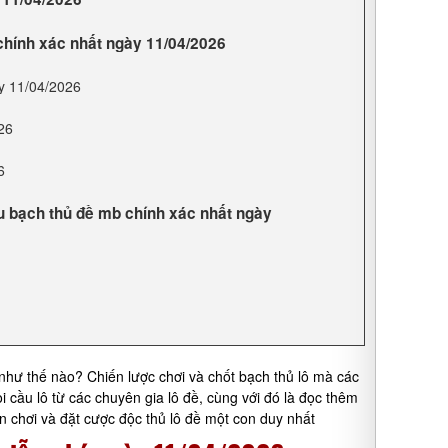
chính xác nhất ngày 11/04/2026
ày 11/04/2026
26
6
 bạch thủ đề mb chính xác nhất ngày
như thế nào? Chiến lược chơi và chốt bạch thủ lô mà các
 cầu lô từ các chuyên gia lô đề, cùng với đó là đọc thêm
in chơi và đặt cược độc thủ lô đề một con duy nhất