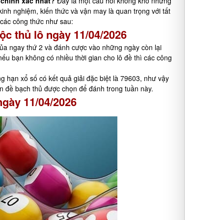
 chính xác nhất
?
Đây là một câu hỏi không khó nhưng
 kinh nghiệm, kiến thức và vận may là quan trọng với tất
g các công thức như sau:
ộc thủ lô ngày 11/04/2026
 của ngay thứ 2 và đánh cược vào những ngày còn lại
 nếu bạn không có nhiều thời gian cho lô đề thì các công
ng hạn xổ số có kết quả giải đặc biệt là 79603, như vậy
n đề bạch thủ được chọn để đánh trong tuần này.
ngày 11/04/2026