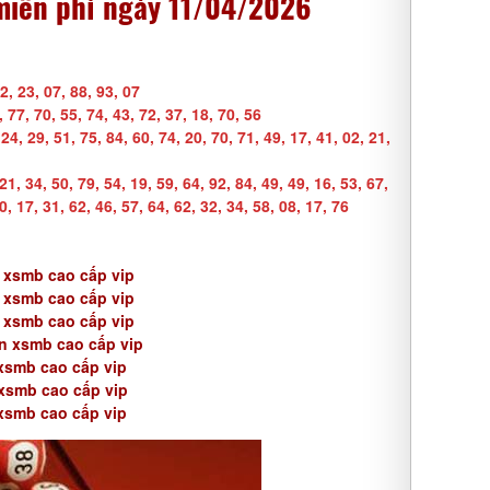
miễn phí ngày 11/04/2026
2, 23, 07, 88, 93, 07
, 77, 70, 55, 74, 43, 72, 37, 18, 70, 56
 24, 29, 51, 75, 84, 60, 74, 20, 70, 71, 49, 17, 41, 02, 21,
21, 34, 50, 79, 54, 19, 59, 64, 92, 84, 49, 49, 16, 53, 67,
0, 17, 31, 62, 46, 57, 64, 62, 32, 34, 58, 08, 17, 76
n xsmb cao cấp vip
n xsmb cao cấp vip
n xsmb cao cấp vip
on xsmb cao cấp vip
 xsmb cao cấp vip
 xsmb cao cấp vip
 xsmb cao cấp vip