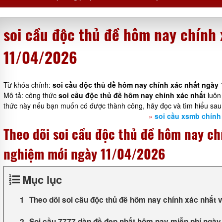
soi cầu độc thủ đề hôm nay chính 
11/04/2026
Từ khóa chính:
soi cầu độc thủ đề hôm nay chính xác nhất ngày 
Mô tả: công thức
soi cầu độc thủ đề hôm nay chính xác nhất
luôn
thức này nếu bạn muốn có được thành công, hãy đọc và tìm hiểu sau
»
soi cầu xsmb chính
Theo dõi soi cầu độc thủ đề hôm nay ch
nghiệm mới ngày 11/04/2026
Mục lục
Theo dõi soi cầu độc thủ đề hôm nay chính xác nhất
Soi cầu 7777 dàn đề đẹp nhất hôm nay miễn phí ngày