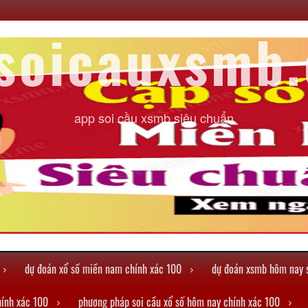
soicauxsmb
app soi cầu xsmb siêu chuẩn
dự đoán xổ số miền nam chính xác 100
dự đoán xsmb hôm nay 
hính xác 100
phương pháp soi cầu xổ số hôm nay chính xác 100