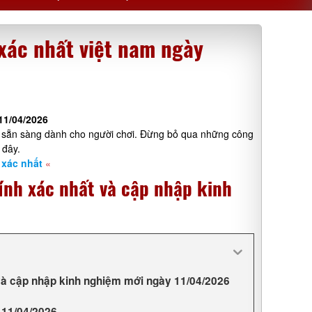
xác nhất việt nam ngày
11/04/2026
 sẵn sàng dành cho người chơi. Đừng bỏ qua những công
 đây.
 xác nhất
«
ính xác nhất và cập nhập kinh
 và cập nhập kinh nghiệm mới ngày 11/04/2026
 11/04/2026