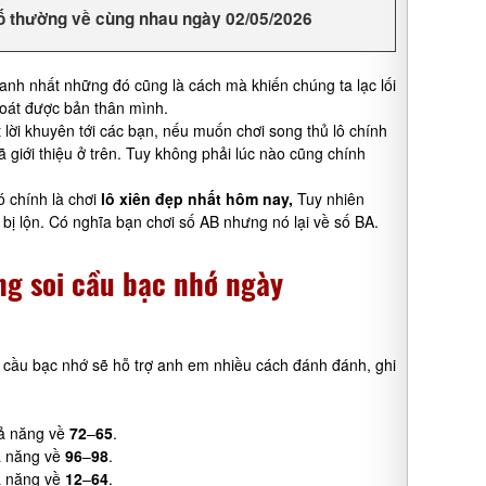
số thường về cùng nhau ngày 02/05/2026
hanh nhất những đó cũng là cách mà khiến chúng ta lạc lối
oát được bản thân mình.
 lời khuyên tới các bạn, nếu muốn chơi song thủ lô chính
giới thiệu ở trên. Tuy không phải lúc nào cũng chính
ó chính là chơi
lô xiên đẹp nhất hôm nay,
Tuy nhiên
 bị lộn. Có nghĩa bạn chơi số AB nhưng nó lại về số BA.
ng soi cầu bạc nhớ ngày
 cầu bạc nhớ sẽ hỗ trợ anh em nhiều cách đánh đánh, ghi
hả năng về
72
–
65
.
ả năng về
96
–
98
.
ả năng về
12
–
64
.