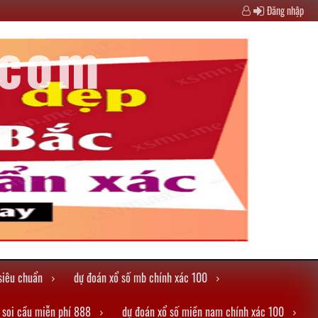
Đăng nhập
.com
siêu chuẩn
dự đoán xổ số mb chính xác 100
soi cầu miễn phí 888
dự đoán xổ số miền nam chính xác 100