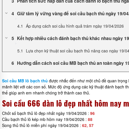
Phân tích sức hấp dẫn của cách đánh lô bạch thủ ng
Giữ tâm lý vững vàng để soi cầu bạch thủ ngày 19/0
Áp dụng cách soi cầu hình quả trám ngày 19/04/2026
Kết hợp nhiều cách đánh bạch thủ khác nhau ngày 1
Lựa chọn kỹ thuật soi cầu bạch thủ nâng cao ngày 19/0
Hướng dẫn cách soi cầu MB bạch thủ an toàn ngày 1
Soi cầu MB lô bạch thủ
được nhắc đến như một chủ đề quan trọng 
mãnh liệt với các con số. Mức độ ứng dụng các kỹ thuật đánh bạch th
thể giúp anh em nhanh chóng trở thành cao thủ.
Soi cầu 666 dàn lô đẹp nhất hôm nay 
Chốt số bạch thủ lô đẹp nhất ngày 19/04/2026 :
96
Cầu bạch thủ lô kép mb hôm nay 19/04/2026 :
88
Song thủ thủ lô miễn phí ngày 19/04/2026 :
62, 57