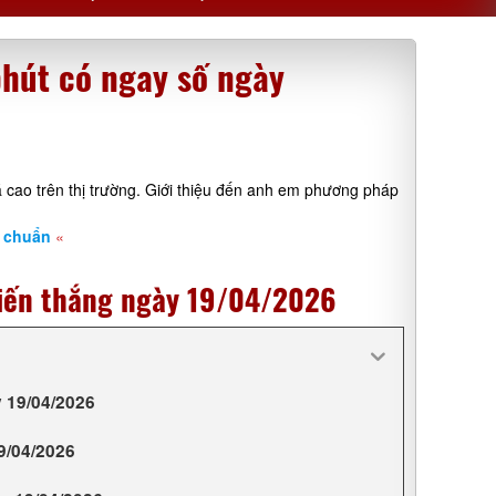
phút có ngay số ngày
 cao trên thị trường. Giới thiệu đến anh em phương pháp
u chuẩn
«
hiến thắng ngày 19/04/2026
y 19/04/2026
9/04/2026