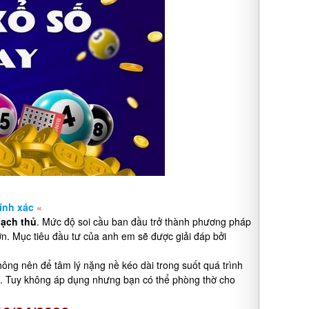
ính xác
«
bạch thủ
. Mức độ soi cầu ban đầu trở thành phương pháp
ơn. Mục tiêu đầu tư của anh em sẽ được giải đáp bởi
hông nên để tâm lý nặng nề kéo dài trong suốt quá trình
. Tuy không áp dụng nhưng bạn có thể phòng thờ cho