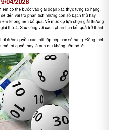
19/04/2026
nh em có thể bước vào giai đoạn xác thực từng số hạng.
o sẽ đến vai trò phân tích những con số bạch thủ hay.
 em không nên bỏ qua. Về mức độ lựa chọn giải thưởng
 giải thứ 4. Sau cùng với cách phân tích kết quả trở thành
hơi được quyền xác thật tập hợp các số hạng. Đồng thời
 là một bí quyết hay là anh em không nên bỏ lỡ.