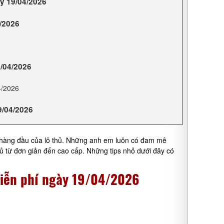
ày 19/04/2026
4/2026
9/04/2026
4/2026
9/04/2026
hàng đầu của lô thủ. Những anh em luôn có đam mê
ủ từ đơn giản đến cao cấp. Những tips nhỏ dưới đây có
miễn phí ngày 19/04/2026