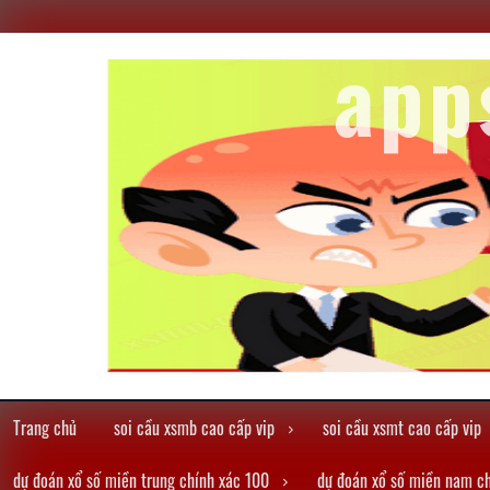
app
Trang chủ
soi cầu xsmb cao cấp vip
soi cầu xsmt cao cấp vip
dự đoán xổ số miền trung chính xác 100
dự đoán xổ số miền nam c