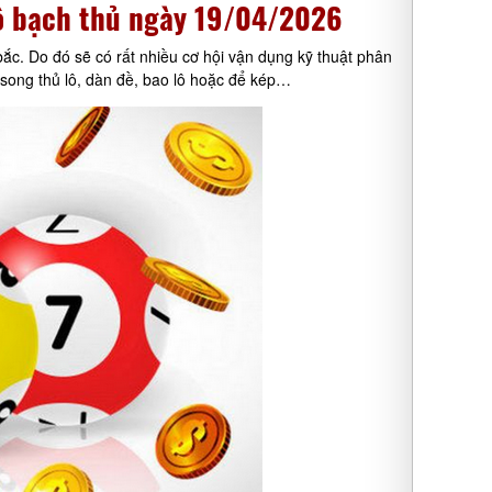
lô bạch thủ ngày 19/04/2026
ắc. Do đó sẽ có rất nhiều cơ hội vận dụng kỹ thuật phân
 song thủ lô, dàn đề, bao lô hoặc để kép…