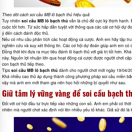
Theo dõi cách soi cầu MB lô bạch thủ hiệu quả
Tuy nhiên
soi cầu MB lô bạch thủ
vẫn là chủ đề cực kỳ thịnh hanh.
cuộc tốt hơn. Từ sức hấp dẫn tuyệt vời thông qua các cái cơ hội dự 
ý đến cách đánh độc thủ.
Nếu có nhu cầu phân tích các hoạt động cá cược. Anh em hãy tập tru
nghiên cứu và suy xét thông tin. Các cơ hội dự đoán giúp anh em có
Đồng thời khi đưa ra mục tiêu đánh lô bạch thủ với giá trị tốt hơn. Kh
này. Nguồn lợi nhuận lớn qua hoạt động cá cược được người chơi cập 
con bạch thủ tiếp theo.
Tips
soi cầu MB lô bạch thủ
dành cho người chơi mới ngày 19/04/2
Khá nhiều cao thủ áp dụng thành công phương pháp soi cầu miền bắc.
vậy mà anh em mới tham gia nên học hỏi những bí quyết như sau.
Giữ tâm lý vững vàng để soi cầu bạch 
Đối với cơ hội đầu tư trực tiếp vào những con số. Anh em phải có thời
nhiên mà người chơi xác định nói lên nhiều yếu tố khác. Giả sử đó l