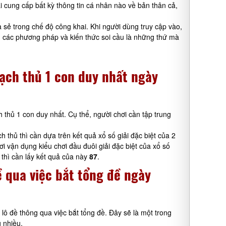
ải cung cấp bất kỳ thông tin cá nhân nào về bản thân cả,
a sẻ trong chế độ công khai. Khi người dùng truy cập vào,
ên, các phương pháp và kiến thức soi cầu là những thứ mà
ạch thủ 1 con duy nhất ngày
 thủ 1 con duy nhất. Cụ thể, người chơi cần tập trung
hủ thì cần dựa trên kết quả xổ số giải đặc biệt của 2
 vận dụng kiểu chơi đầu đuôi giải đặc biệt của xổ số
hì cần lấy kết quả của này
87
.
 qua việc bắt tổng đề ngày
lô đề thông qua việc bắt tổng đề. Đây sẽ là một trong
 nhiều.