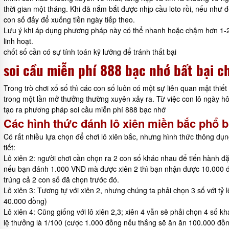
thời gian một tháng. Khi đã nắm bắt được nhịp cầu loto rồi, nếu như
con số đấy để xuống tiền ngày tiếp theo.
Lưu ý khi áp dụng phương pháp này có thể nhanh hoặc chậm hơn 1-2 
linh hoạt.
chốt số cần có sự tính toán kỹ lưỡng để tránh thất bại
soi cầu miễn phí 888 bạc nhớ bất bại 
Trong trò chơi xổ số thì các con số luôn có một sự liên quan mật thiế
trong một lần mở thưởng thường xuyên xảy ra. Từ việc con lô ngày hô
tạo ra phương pháp soi cầu miễn phí 888 bạc nhớ
Các hình thức đánh lô xiên miền bắc phổ b
Có rất nhiều lựa chọn để chơi lô xiên bắc, nhưng hình thức thông dụng
tiết:
Lô xiên 2: người chơi cần chọn ra 2 con số khác nhau để tiến hành đặt 
nếu bạn đánh 1.000 VND mà được xiên 2 thì bạn nhận được 10.000 đ
trúng cả 2 con số đã chọn trước đó.
Lô xiên 3: Tương tự với xiên 2, nhưng chúng ta phải chọn 3 số với tỷ
40.000 đồng)
Lô xiên 4: Cũng giống với lô xiên 2,3; xiên 4 vẫn sẽ phải chọn 4 số k
lệ thưởng là 1/100 (cược 1.000 đồng nếu thắng sẽ ăn ăn 100.000 đồn