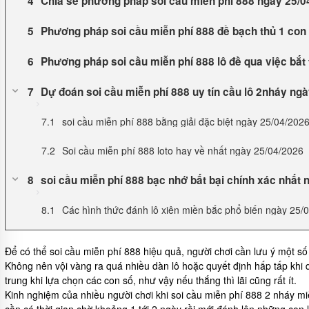
Chia sẻ phương pháp soi cầu miễn phí 888 ngày 25/0
Phương pháp soi cầu miễn phí 888 đề bạch thủ 1 con
Phương pháp soi cầu miễn phí 888 lô đề qua việc bắt
Dự đoán soi cầu miễn phí 888 uy tín cầu lô 2nháy ng
soi cầu miễn phí 888 bằng giải đặc biệt ngày 25/04/202
Soi cầu miễn phí 888 loto hay về nhất ngày 25/04/2026
soi cầu miễn phí 888 bạc nhớ bất bại chính xác nhất 
Các hình thức đánh lô xiên miền bắc phổ biến ngày 25/
Để có thể soi cầu miễn phí 888 hiệu quả, người chơi cần lưu ý một số
Không nên vội vàng ra quá nhiều dàn lô hoặc quyết định hấp tấp khi d
trung khi lựa chọn các con số, như vậy nếu thắng thì lãi cũng rất ít.
Kinh nghiệm của nhiều người chơi khi soi cầu miễn phí 888 2 nháy miễ