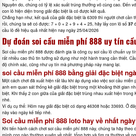
Nguyên do, chúng có tỷ lệ xác suất trúng thưởng vô cùng cao. Đến với
con lô hiện diện trong giải đặc biệt là có được kết quả.
Chẳng hạn như, kết quả của giải đặc biệt là 6309 thì người chơi cần th
rồi, chúng ta sẽ có được: 7 + 0 + 2 + 9 + 4 = 25, hãy lấy con lô số
37
đ
cầu lô đề hiệu quả nhất hiện nay ngày 25/04/2026
Dự đoán soi cầu miễn phí 888 uy tín c
Soi cầu miễn phí 888 được đánh gia là công cụ soi cầu lô chuẩn uy tí
rất nhiều cao thủ tin tưởng sử dụng như một hành trang cần thiết. C
độ chính xác, cũng như uy tín mà phương pháp này mang lại.
soi cầu miễn phí 888 bằng giải đặc biệt ng
Một cách chơi đã xuất hiện rất lâu khi áp dụng vào việc soi cầu miễn p
anh em quan sát thống kê giải đặc biệt trong một khoảng thời gian nh
biệt. Khi thấy 2 con giữa của giải đặc biệt trùng nhau xuất hiện tr
nhé.
Ví dụ cụ thể: Hôm nay giải đặc biệt có dạng 46308 hoặc 33693. Ở đây
này vào ngày kế tiếp nhé.
Soi cầu miễn phí 888 loto hay về nhất ngày
Khi tiến hành cách chơi soi cầu miễn phí 888 này, chúng ta hãy theo d
mình con nào thường xuyên về nhất, tổng hợp và tìm ra thường về n