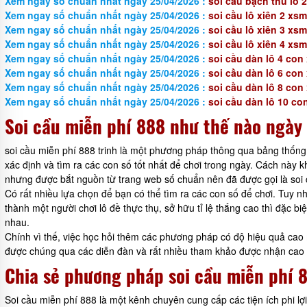
Xem ngay số chuẩn nhất ngày 25/04/2026 :
soi cầu bạch thủ lô 
Xem ngay số chuẩn nhất ngày 25/04/2026 :
soi cầu lô xiên 2 xs
Xem ngay số chuẩn nhất ngày 25/04/2026 :
soi cầu lô xiên 3 xs
Xem ngay số chuẩn nhất ngày 25/04/2026 :
soi cầu lô xiên 4 xs
Xem ngay số chuẩn nhất ngày 25/04/2026 :
soi cầu dàn lô 4 con
Xem ngay số chuẩn nhất ngày 25/04/2026 :
soi cầu dàn lô 6 con
Xem ngay số chuẩn nhất ngày 25/04/2026 :
soi cầu dàn lô 8 con
Xem ngay số chuẩn nhất ngày 25/04/2026 :
soi cầu dàn lô 10 co
Soi cầu miễn phí 888 như thế nào ngà
soi cầu miễn phí 888 trinh là một phương pháp thông qua bảng thống
xác định và tìm ra các con số tốt nhất để chơi trong ngày. Cách này 
nhưng được bắt nguồn từ trang web số chuẩn nên đã được gọi là soi 
Có rất nhiều lựa chọn để bạn có thể tìm ra các con số để chơi. Tuy n
thành một người chơi lô đề thực thụ, sở hữu tỉ lệ thắng cao thì đặc bi
nhau.
Chính vì thế, việc học hỏi thêm các phương pháp có độ hiệu quả cao m
được chúng qua các diễn đàn và rất nhiều tham khảo được nhận cao t
Chia sẻ phương pháp soi cầu miễn phí
Soi cầu miễn phí 888 là một kênh chuyên cung cấp các tiện ích phi lợ