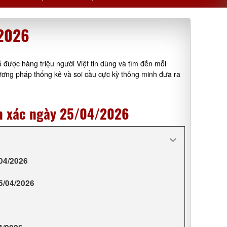
/2026
ố được hàng triệu người Việt tin dùng và tìm đến mỗi
ương pháp thống kê và soi cầu cực kỳ thông minh đưa ra
nh xác ngày 25/04/2026
/04/2026
5/04/2026