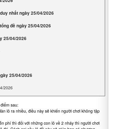
4/2026
 duy nhất ngày 25/04/2026
 tổng đề ngày 25/04/2026
ày 25/04/2026
6
ngày 25/04/2026
04/2026
 điểm sau:
àn lô ra nhiều, điều này sẽ khiến người chơi không tập
n phí thì đối với những con lô về 2 nháy thì người chơi