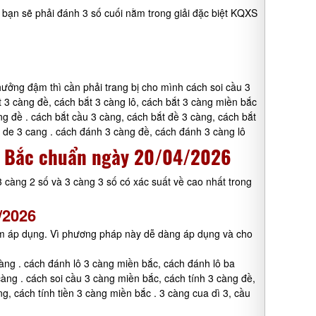
bạn sẽ phải đánh 3 số cuối nằm trong giải đặc biệt KQXS
ởng đậm thì cần phải trang bị cho mình cách soi cầu 3
3 càng đề, cách bắt 3 càng lô, cách bắt 3 càng miền bắc
g đề . cách bắt cầu 3 càng, cách bắt đề 3 càng, cách bắt
h de 3 cang . cách đánh 3 càng đề, cách đánh 3 càng lô
n Bắc chuẩn ngày 20/04/2026
càng 2 số và 3 càng 3 số có xác suất về cao nhất trong
/2026
em áp dụng. Vì phương pháp này dễ dàng áp dụng và cho
ng . cách đánh lô 3 càng miền bắc, cách đánh lô ba
àng . cách soi cầu 3 càng miền bắc, cách tính 3 càng đề,
g, cách tính tiền 3 càng miền bắc . 3 càng cua dì 3, cầu