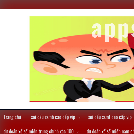
app
Trang chủ
soi cầu xsmb cao cấp vip
soi cầu xsmt cao cấp vip
dự đoán xổ số miền trung chính xác 100
dự đoán xổ số miền nam c