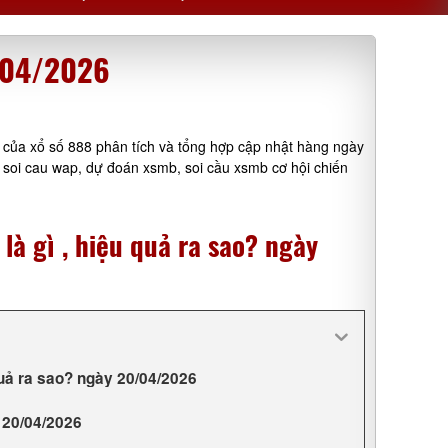
/04/2026
của xổ số 888 phân tích và tổng hợp cập nhật hàng ngày
 soi cau wap, dự đoán xsmb, soi cầu xsmb cơ hội chiến
là gì , hiệu quả ra sao? ngày
quả ra sao? ngày 20/04/2026
 20/04/2026