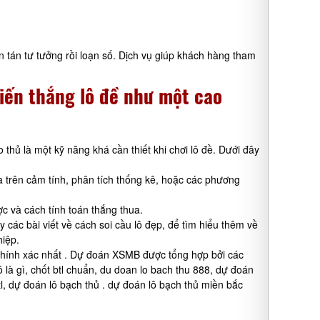
ân tán tư tưởng rồi loạn số. Dịch vụ giúp khách hàng tham
iến thắng lô đề như một cao
thủ là một kỹ năng khá cần thiết khi chơi lô đề. Dưới đây
a trên cảm tính, phân tích thống kê, hoặc các phương
c và cách tính toán thắng thua.
các bài viết về cách soi cầu lô đẹp, để tìm hiểu thêm về
hiệp.
chính xác nhất . Dự đoán XSMB được tổng hợp bởi các
 là gì, chốt btl chuẩn, du doan lo bach thu 888, dự đoán
tl, dự đoán lô bạch thủ . dự đoán lô bạch thủ miền bắc