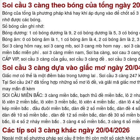
Soi cầu 3 càng theo bóng của tổng ngày 20
Bóng của tổng là phương pháp khá hay khi áp dụng vào để chốt số 
nhớ được các bóng.
Số bóng cần ghi nhớ:
Bóng dương: 1 có bóng dương là 9, 2 có bóng dương là 5, 3 có bóng 
Bóng âm: 0 có bóng âm là 1, 1 có bóng âm là 4, 2 có bóng âm là 2, 3
Soi 3 càng hôm nay, soi 3 cang mb, soi 3 cang mb hom nay . soi 3 cà
miền bắc miễn phí . soi 3 càng miền nam, Soi ba càng, soi cau 3 ca
CẤP VIP, soi cầu 3 càng của gấu, soi cầu 3 càng đề . soi cầu 3 càng 
Soi cầu 3 càng dựa vào giấc mơ ngày 20/0
Giấc mơ có thể là một điềm báo trong tương lai . Soi cầu 3 càng 247
Tại Soi cầu 247 đã tổng hợp những sổ mơ lô đề, và giải mã giấc mơ 
may mắn đi kèm
SOI CẦU MIỀN BẮC: 3 càng miền bắc, bạch thủ đề miền bắc, lô 2 nháy
lô xiên 2 miền bắc, lô xiên 3 miền bắc, lô xiên 4 miền bắc . dàn lô 4 
kép miền bắc . đầu đuôi miền bắc, dàn đề 2 số miền bắc, dàn đề 4 số
dàn đề 10 số miền bắc . dàn đề 12 số miền bắc, dàn đề 30 số miền bắ
bắc, lô 4 số 2 nháy miền bắc . 3 càng 4 số miền bắc, 3 càng 6 số mi
Các típ soi 3 càng khác ngày 20/04/2026
Ngoài một số phương pháp soi cầu ở trên thì còn một số cách khác a