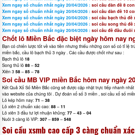
Xem ngay số chuẩn nhất ngày 20/04/2026 :
soi cầu dàn đề 8 co
Xem ngay số chuẩn nhất ngày 20/04/2026 :
soi cầu dàn đề 10 c
Xem ngay số chuẩn nhất ngày 20/04/2026 :
soi cầu bạch thủ đề
Xem ngay số chuẩn nhất ngày 20/04/2026 :
soi cầu song thủ đề
Xem ngay số chuẩn nhất ngày 20/04/2026 :
soi cầu đề đầu đuôi
Chốt lô Miền Bắc đặc biệt ngày hôm nay n
Bạn có chiến lược tốt về vào tiền nhưng thiếu những con số có tỉ lệ t
miền bắc, cầu lô bạch thủ 3 ngày . Các cầu được chốt như sau :
Bạch thủ lô
18
Song thủ lô
88
–
52
Xiên 3
58
–
85
–
78
Soi cầu MB VIP miền Bắc hôm nay ngày 20
Kết Quả Xổ Số Miền Bắc cũng sẽ được cập nhật trực tiếp nhanh nhất 
vào website của chúng tôi . Dự đoán xổ số 3 miền , soi cầu xổ số mi
Lô kép hôm nay:
71
–
38
Lô xiên 2 chuẩn xác cao:
88
–
11
Lô xiên 3 đầu tư lợi nhuận khủng:
77
–
43
–
04
Nuôi 3 càng lô VIP:
307
–
859
–
548
Soi cầu xsmb cao cấp 3 càng chuẩn xá