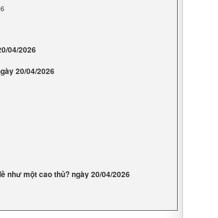
26
20/04/2026
ngày 20/04/2026
 đề như một cao thủ? ngày 20/04/2026