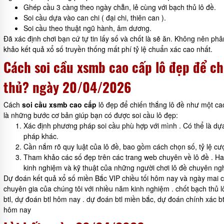
Ghép cầu 3 càng theo ngày chẵn, lẻ cùng với bạch thủ lô đề.
Soi cầu dựa vào can chi ( đại chi, thiên can ).
Soi cầu theo thuật ngũ hành, âm dương.
Đã xác định chơi bạn cứ tự tin lấy số và chốt là sẽ ăn. Không nên ph
khảo kết quả xổ số truyền thống mất phí tỷ lệ chuẩn xác cao nhất.
Cách soi cầu xsmb cao cấp lô đẹp để ch
thủ? ngày 20/04/2026
Cách
soi cầu xsmb cao cấp
lô đẹp để chiến thắng lô đề như một cao 
là những bước cơ bản giúp bạn có được soi cầu lô đẹp:
Xác định phương pháp soi cầu phù hợp với mình . Có thể là dự
pháp khác.
Cần nắm rõ quy luật của lô đề, bao gồm cách chọn số, tỷ lệ cượ
Tham khảo các số đẹp trên các trang web chuyên về lô đề . Hay 
kinh nghiệm và kỹ thuật của những người chơi lô đề chuyên ng
Dự đoán kết quả xổ số miền Bắc VIP chiều tối hôm nay và ngày mai 
chuyên gia của chúng tôi với nhiều năm kinh nghiệm . chốt bạch thủ lô
btl, dự đoán btl hôm nay . dự đoán btl miền bắc, dự đoán chính xác b
hôm nay