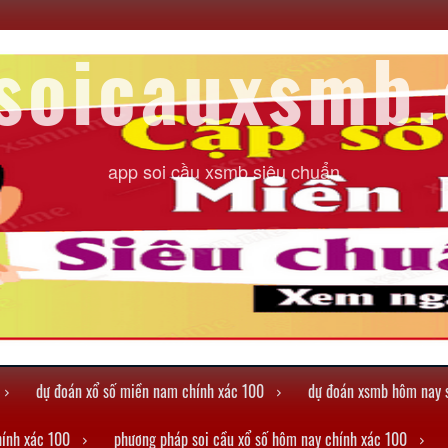
soicauxsmb
app soi cầu xsmb siêu chuẩn
dự đoán xổ số miền nam chính xác 100
dự đoán xsmb hôm nay 
hính xác 100
phương pháp soi cầu xổ số hôm nay chính xác 100