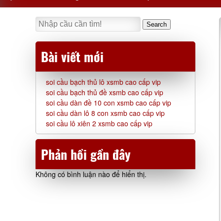
Search
Bài viết mới
soi cầu bạch thủ lô xsmb cao cấp vip
soi cầu bạch thủ đề xsmb cao cấp vip
soi cầu dàn đề 10 con xsmb cao cấp vip
soi cầu dàn lô 8 con xsmb cao cấp vip
soi cầu lô xiên 2 xsmb cao cấp vip
Phản hồi gần đây
Không có bình luận nào để hiển thị.