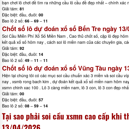
bạn chơi lô chơi đề tìm ra những cầu lô cầu đề đẹp nhất – chính xác n
Giải tám:
81
Đặc biệt: đầu, đuôi:
00
Bao lô 2 số:
66
–
69
–
11
Chốt số lô dự đoán xổ số Bến Tre ngày 13/
Soi Cầu Miễn Phí Xổ Số Miền Nam , Cao thủ chốt số, cặp lô đẹp hô
kết quả xổ số hôm nay , cách soi lô miền nam của các chuyên gia, cá
Giải tám:
92
Đặc biệt: đầu, đuôi:
14
Bao lô 2 số:
49
–
11
–
11
Chốt số lô dự đoán xổ số Vũng Tàu ngày 1
Hiện tại chúng tôi có các mục soi cầu chuẩn xác 3 miền và soi cầu ví
nay , xsmb rong bach kim , dự đoán kết quả xổ số miền nam hôm nay .
xsmn chinh xac 100 . Lô 3 càng miền nam, lô 3 con, lô 3 con đẹp nhấ
Giải tám:
00
Đặc biệt: đầu, đuôi:
57
Bao lô 2 số:
08
–
59
–
14
Tại sao phải soi cầu xsmn cao cấp khi 
13/04/2026