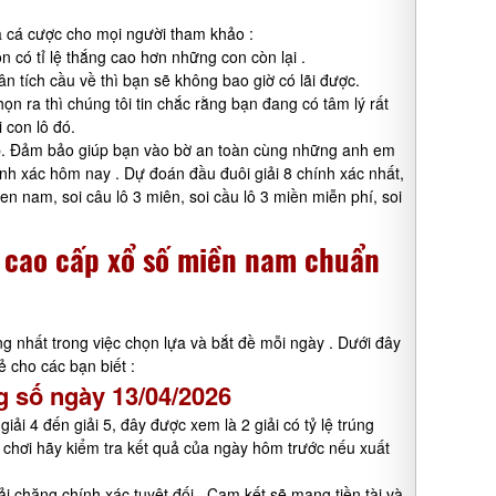
a cá cược cho mọi người tham khảo :
n có tỉ lệ thắng cao hơn những con còn lại .
ân tích cầu về thì bạn sẽ không bao giờ có lãi được.
ọn ra thì chúng tôi tin chắc rằng bạn đang có tâm lý rất
i con lô đó.
ấp. Đảm bảo giúp bạn vào bờ an toàn cùng những anh em
ính xác hôm nay . Dự đoán đầu đuôi giải 8 chính xác nhất,
en nam, soi câu lô 3 miên, soi cầu lô 3 miền miễn phí, soi
n cao
cấp xổ số miền nam chuẩn
g nhất trong việc chọn lựa và bắt đề mỗi ngày . Dưới đây
 cho các bạn biết :
g số ngày 13/04/2026
i 4 đến giải 5, đây được xem là 2 giải có tỷ lệ trúng
 chơi hãy kiểm tra kết quả của ngày hôm trước nếu xuất
i chăng chính xác tuyệt đối . Cam kết sẽ mang tiền tài và