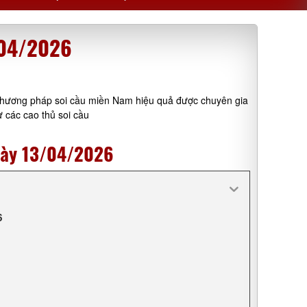
/04/2026
hương pháp soi cầu miền Nam hiệu quả được chuyên gia
 các cao thủ soi cầu
ngày 13/04/2026
6