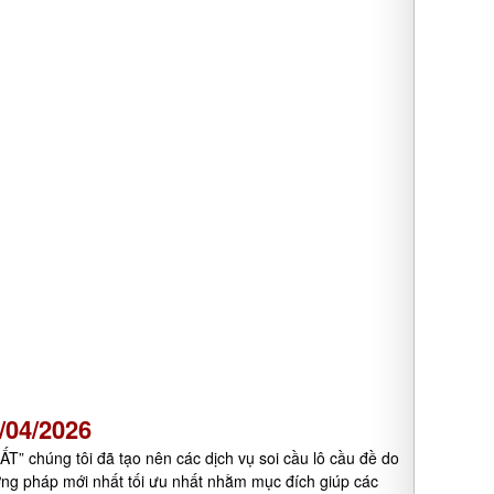
/04/2026
 chúng tôi đã tạo nên các dịch vụ soi cầu lô cầu đề do
ng pháp mới nhất tối ưu nhất nhằm mục đích giúp các