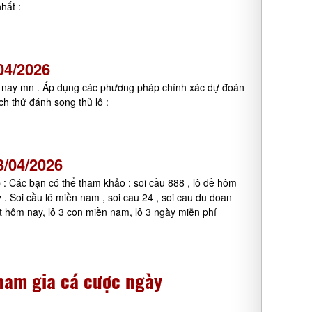
hất :
04/2026
m nay mn . Áp dụng các phương pháp chính xác dự đoán
ch thử đánh song thủ lô :
3/04/2026
p : Các bạn có thể tham khảo : soi cầu 888 , lô đề hôm
 Soi cầu lô miền nam , soi cau 24 , soi cau du doan
t hôm nay, lô 3 con miền nam, lô 3 ngày miễn phí
tham gia cá cược ngày