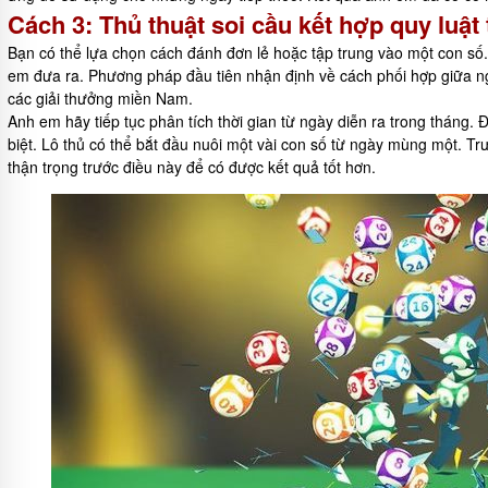
Cách 3: Thủ thuật soi cầu kết hợp quy luật
Bạn có thể lựa chọn cách đánh đơn lẻ hoặc tập trung vào một con số
em đưa ra. Phương pháp đầu tiên nhận định về cách phối hợp giữa n
các giải thưởng miền Nam.
Anh em hãy tiếp tục phân tích thời gian từ ngày diễn ra trong tháng. 
biệt. Lô thủ có thể bắt đầu nuôi một vài con số từ ngày mùng một. Tr
thận trọng trước điều này để có được kết quả tốt hơn.