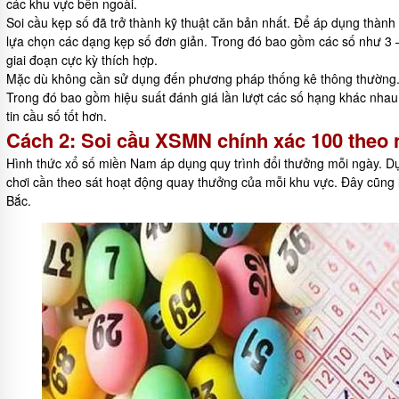
các khu vực bên ngoài.
Soi cầu kẹp số đã trở thành kỹ thuật căn bản nhất. Để áp dụng thàn
lựa chọn các dạng kẹp số đơn giản. Trong đó bao gồm các số như 3 – 
giai đoạn cực kỳ thích hợp.
Mặc dù không cần sử dụng đến phương pháp thống kê thông thường. Ng
Trong đó bao gồm hiệu suất đánh giá lần lượt các số hạng khác nhau
tin cầu số tốt hơn.
Cách 2: Soi cầu XSMN chính xác 100 theo 
Hình thức xổ số miền Nam áp dụng quy trình đổi thưởng mỗi ngày. Dựa
chơi cần theo sát hoạt động quay thưởng của mỗi khu vực. Đây cũng là
Bắc.