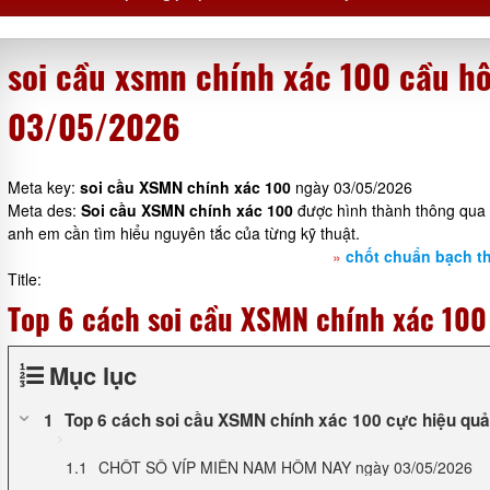
soi cầu xsmn chính xác 100 cầu h
03/05/2026
Meta key:
soi cầu XSMN chính xác 100
ngày 03/05/2026
Meta des:
Soi cầu XSMN chính xác 100
được hình thành thông qua r
anh em cần tìm hiểu nguyên tắc của từng kỹ thuật.
»
chốt chuẩn bạch t
Title:
Top 6 cách soi cầu XSMN chính xác 10
Mục lục
Top 6 cách soi cầu XSMN chính xác 100 cực hiệu quả
CHỐT SỐ VÍP MIỀN NAM HÔM NAY ngày 03/05/2026