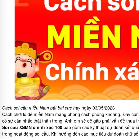
Cách soi cầu miền Nam bất bại cực hay
ngày 03/05/2026
Cách chơi lô đề miền Nam mang phong cách phóng khoáng. Đây cũng 
có sự cân nhắc thật thận trọng. Anh em sẽ dễ gặp phải vấn đề thua tr
Soi cầu XSMN chính xác 100
bao gồm các kỹ thuật dự đoán kết quả
trong hoạt động soi cầu. Khi hướng đến các mục tiêu dự đoán chữ số k