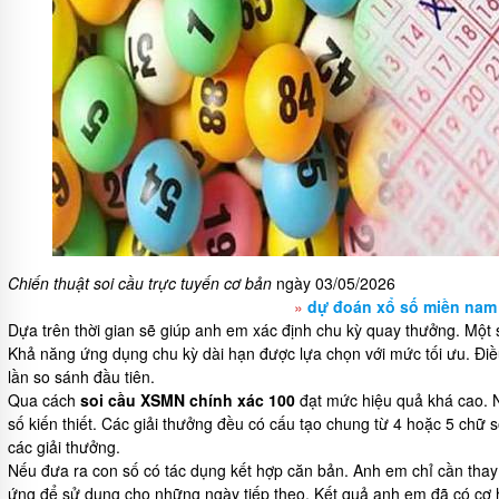
Chiến thuật soi cầu trực tuyến cơ bản
ngày 03/05/2026
»
dự đoán xổ số miền nam 
Dựa trên thời gian sẽ giúp anh em xác định chu kỳ quay thưởng. Một s
Khả năng ứng dụng chu kỳ dài hạn được lựa chọn với mức tối ưu. Đi
lần so sánh đầu tiên.
Qua cách
soi cầu XSMN chính xác 100
đạt mức hiệu quả khá cao. Ng
số kiến thiết. Các giải thưởng đều có cấu tạo chung từ 4 hoặc 5 chữ s
các giải thưởng.
Nếu đưa ra con số có tác dụng kết hợp căn bản. Anh em chỉ cần thay đổ
ứng để sử dụng cho những ngày tiếp theo. Kết quả anh em đã có cơ hội