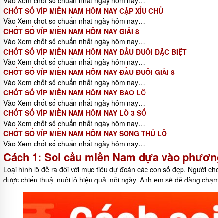
Vào Xem chốt số chuẩn nhất ngày hôm nay…
CHỐT SỐ VÍP MIỀN NAM HÔM NAY CẶP XỈU CHỦ
Vào Xem chốt số chuẩn nhất ngày hôm nay…
CHỐT SỐ VÍP MIỀN NAM HÔM NAY GIẢI 8
Vào Xem chốt số chuẩn nhất ngày hôm nay…
CHỐT SỐ VÍP MIỀN NAM HÔM NAY ĐẦU ĐUÔI ĐẶC BIỆT
Vào Xem chốt số chuẩn nhất ngày hôm nay…
CHỐT SỐ VÍP MIỀN NAM HÔM NAY ĐẦU ĐUÔI GIẢI 8
Vào Xem chốt số chuẩn nhất ngày hôm nay…
CHỐT SỐ VÍP MIỀN NAM HÔM NAY BAO LÔ
Vào Xem chốt số chuẩn nhất ngày hôm nay…
CHỐT SỐ VÍP MIỀN NAM HÔM NAY LÔ 3 SỐ
Vào Xem chốt số chuẩn nhất ngày hôm nay…
CHỐT SỐ VÍP MIỀN NAM HÔM NAY SONG THỦ LÔ
Vào Xem chốt số chuẩn nhất ngày hôm nay…
Cách 1: Soi cầu miền Nam dựa vào phương
Loại hình lô đề ra đời với mục tiêu dự đoán các con số đẹp. Người chơ
được chiến thuật nuôi lô hiệu quả mỗi ngày. Anh em sẽ dễ dàng chạm