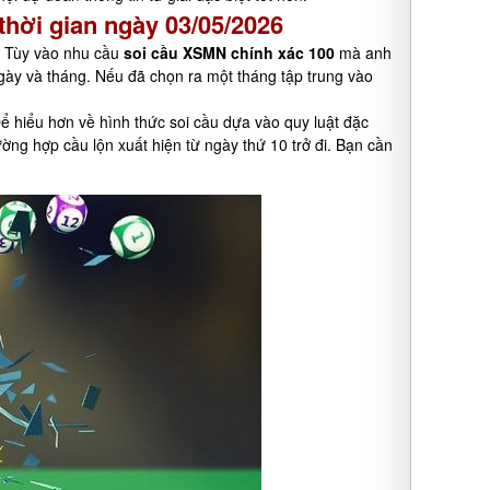
 thời gian ngày 03/05/2026
. Tùy vào nhu cầu
soi cầu XSMN chính xác 100
mà anh
gày và tháng. Nếu đã chọn ra một tháng tập trung vào
Để hiểu hơn về hình thức soi cầu dựa vào quy luật đặc
ường hợp cầu lộn xuất hiện từ ngày thứ 10 trở đi. Bạn cần