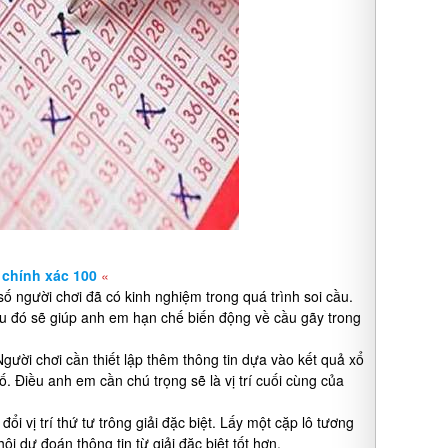
chính xác 100
«
ố người chơi đã có kinh nghiệm trong quá trình soi cầu.
ều đó sẽ giúp anh em hạn chế biến động về cầu gãy trong
ười chơi cần thiết lập thêm thông tin dựa vào kết quả xổ
ố. Điều anh em cần chú trọng sẽ là vị trí cuối cùng của
i vị trí thứ tư trông giải đặc biệt. Lấy một cặp lô tương
 dự đoán thông tin từ giải đặc biệt tốt hơn.