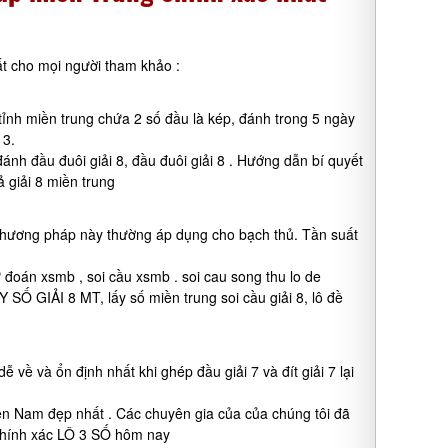
t cho mọi người tham khảo :
tỉnh miền trung chứa 2 số đầu là kép, đánh trong 5 ngày
 3.
ầu đuôi giải 8, đầu đuôi giải 8 . Hướng dẫn bí quyết
 giải 8 miền trung
, phương pháp này thường áp dụng cho bạch thủ. Tần suất
ự đoán xsmb , soi cầu xsmb . soi cau song thu lo de
Y SỐ GIẢI 8 MT, lấy số miền trung soi cầu giải 8, lô đề
về và ổn định nhất khi ghép đầu giải 7 và đít giải 7 lại
 Nam đẹp nhất . Các chuyên gia của của chúng tôi đã
 chính xác LÔ 3 SỐ hôm nay