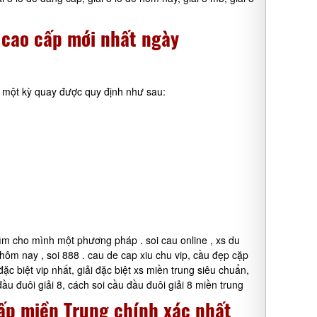
t cao cấp mới nhất ngày
 một kỳ quay được quy định như sau:
m cho mình một phương pháp . soi cau online , xs du
ôm nay , soi 888 . cau de cap xiu chu vip, cầu đẹp cặp
ặc biệt vip nhất, giải đặc biệt xs miền trung siêu chuẩn,
đầu đuôi giải 8, cách soi cầu đầu đuôi giải 8 miền trung
ấp miền Trung chính xác nhất