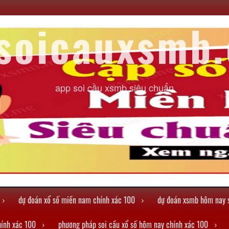
soicauxsmb
app soi cầu xsmb siêu chuẩn
dự đoán xổ số miền nam chính xác 100
dự đoán xsmb hôm nay 
hính xác 100
phương pháp soi cầu xổ số hôm nay chính xác 100