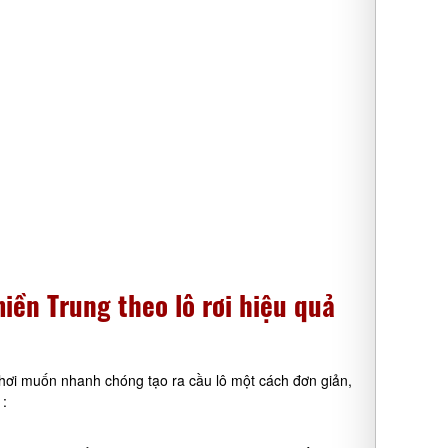
iền Trung theo lô rơi hiệu quả
chơi muốn nhanh chóng tạo ra cầu lô một cách đơn giản,
 :