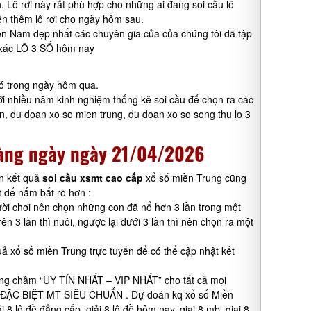
n. Lô rơi này rất phù hợp cho những ai đang soi cầu lô
iện thêm lô rơi cho ngày hôm sau.
 Nam đẹp nhất các chuyên gia của của chúng tôi đã tập
h xác LÔ 3 SỐ hôm nay
 nó trong ngày hôm qua.
ới nhiều năm kinh nghiệm thống kê soi cầu để chọn ra các
, du doan xo so mien trung, du doan xo so song thu lo 3
hàng ngày ngày 21/04/2026
án kết quả
soi cầu xsmt cao cấp
xổ số miền Trung cũng
 để nắm bắt rõ hơn :
gười chơi nên chọn những con đã nổ hơn 3 lần trong một
ên 3 lần thì nuôi, ngược lại dưới 3 lần thì nên chọn ra một
ả xổ số miền Trung trực tuyến để có thể cập nhật kết
ương châm “UY TÍN NHẤT – VIP NHẤT” cho tất cả mọi
ẢI ĐẶC BIỆT MT SIÊU CHUẨN . Dự đoán kq xổ số Miền
 lô đề đẳng cấp, giải 8 lô đề hôm nay, giai 8 mb, giai 8