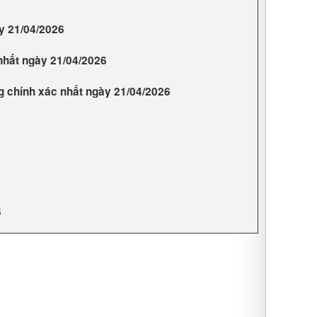
y 21/04/2026
 nhất ngày 21/04/2026
 chính xác nhất ngày 21/04/2026
6