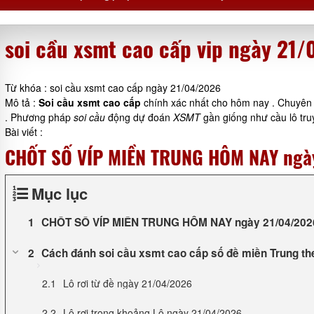
soi cầu xsmt cao cấp vip ngày 21
Từ khóa : soi cầu xsmt cao cấp ngày 21/04/2026
Mô tả :
Soi cầu xsmt cao cấp
chính xác nhất cho hôm nay . Chuyên g
. Phương pháp
soi cầu
động dự đoán
XSMT
gần giống như cầu lô tru
Bài viết :
CHỐT SỐ VÍP MIỀN TRUNG HÔM NAY ngà
Mục lục
CHỐT SỐ VÍP MIỀN TRUNG HÔM NAY ngày 21/04/202
Cách đánh soi cầu xsmt cao cấp số đề miền Trung the
Lô rơi từ đề ngày 21/04/2026
Lô rơi trong khoảng Lô ngày 21/04/2026