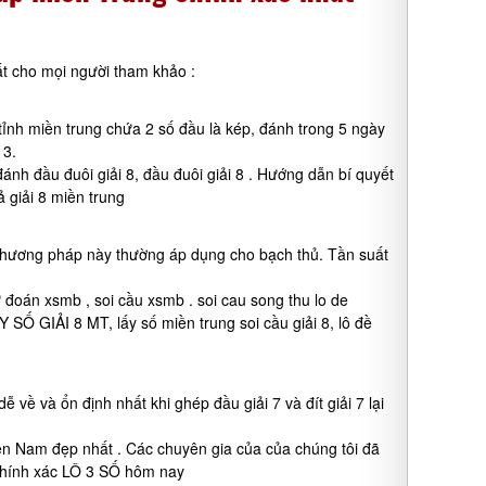
t cho mọi người tham khảo :
tỉnh miền trung chứa 2 số đầu là kép, đánh trong 5 ngày
 3.
ầu đuôi giải 8, đầu đuôi giải 8 . Hướng dẫn bí quyết
 giải 8 miền trung
, phương pháp này thường áp dụng cho bạch thủ. Tần suất
ự đoán xsmb , soi cầu xsmb . soi cau song thu lo de
Y SỐ GIẢI 8 MT, lấy số miền trung soi cầu giải 8, lô đề
về và ổn định nhất khi ghép đầu giải 7 và đít giải 7 lại
 Nam đẹp nhất . Các chuyên gia của của chúng tôi đã
 chính xác LÔ 3 SỐ hôm nay