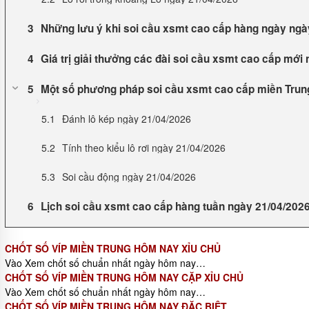
Những lưu ý khi soi cầu xsmt cao cấp hàng ngày ngà
Giá trị giải thưởng các đài soi cầu xsmt cao cấp mới
Một số phương pháp soi cầu xsmt cao cấp miền Trung
Đánh lô kép ngày 21/04/2026
Tính theo kiểu lô rơi ngày 21/04/2026
Soi cầu động ngày 21/04/2026
Lịch soi cầu xsmt cao cấp hàng tuần ngày 21/04/202
CHỐT SỐ VÍP MIỀN TRUNG HÔM NAY XỈU CHỦ
Vào Xem chốt số chuẩn nhất ngày hôm nay…
CHỐT SỐ VÍP MIỀN TRUNG HÔM NAY CẶP XỈU CHỦ
Vào Xem chốt số chuẩn nhất ngày hôm nay…
CHỐT SỐ VÍP MIỀN TRUNG HÔM NAY ĐẶC BIỆT