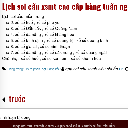
Lịch soi cầu xsmt cao cấp hàng tuần 
Lịch soi cầu miền trung
Thứ 2: xổ số huế , xổ số phú yên
Thứ 3: xổ số Đắk Lắk , xổ số Quảng Nam
Thứ 4: xổ số đà nẵng , xổ số kháng hòa
Thứ 5: xổ số bình định , xổ số quảng trị , xổ số quảng bình
Thứ 6: xổ số gia lai , xổ số ninh thuận
Thứ 7: xổ số đà nẵng , xổ số đắk nông , xổ số quảng ngãi
Chủ nhật: xổ số huế , xổ số kon tum , xổ số khánh hòa
app soi cầu xsmb siêu chuẩn
Đăng trong: Chưa phân loại
Đăng bởi:
On:
trước
Bình luận bị đóng.
appsoicauxsmb.com - app soi cầu xsmb siêu chuẩn