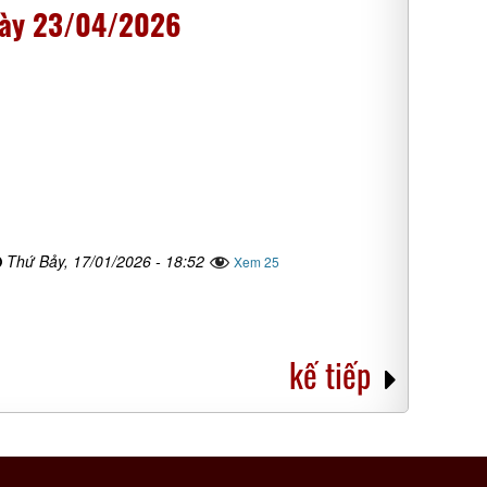
ngày 23/04/2026
Thứ Bảy, 17/01/2026 - 18:52
Xem 25
kế tiếp