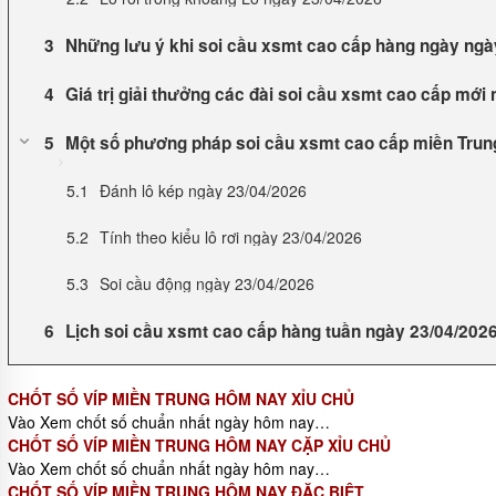
Những lưu ý khi soi cầu xsmt cao cấp hàng ngày ngà
Giá trị giải thưởng các đài soi cầu xsmt cao cấp mới
Một số phương pháp soi cầu xsmt cao cấp miền Trung
Đánh lô kép ngày 23/04/2026
Tính theo kiểu lô rơi ngày 23/04/2026
Soi cầu động ngày 23/04/2026
Lịch soi cầu xsmt cao cấp hàng tuần ngày 23/04/202
CHỐT SỐ VÍP MIỀN TRUNG HÔM NAY XỈU CHỦ
Vào Xem chốt số chuẩn nhất ngày hôm nay…
CHỐT SỐ VÍP MIỀN TRUNG HÔM NAY CẶP XỈU CHỦ
Vào Xem chốt số chuẩn nhất ngày hôm nay…
CHỐT SỐ VÍP MIỀN TRUNG HÔM NAY ĐẶC BIỆT