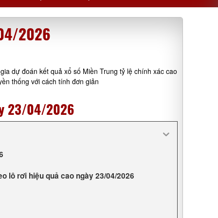
/04/2026
ia dự đoán kết quả xổ số Miền Trung tỷ lệ chính xác cao
yền thống với cách tính đơn giản
y 23/04/2026
6
o lô rơi hiệu quả cao ngày 23/04/2026