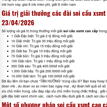
mb hom nay, giai 8 mb mien phi, giải 8 miền nam
Giá trị giải thưởng các đài soi cầu xsm
23/04/2026
Số lượng và giá trị trúng thưởng mỗi giải
soi cầu xsmt cao cấp
trong
1 Giải Đặc biệt: Trị giá 2 tỷ đồng mỗi giải.
10 Giải nhất: Trị giá 30 triệu đồng mỗi giải
10 Giải nhì: Trị giá 15 triệu đồng mỗi giải
20 Giải ba: Trị giá 10 triệu đồng mỗi giải
70 Giải bốn: Trị giá 3 triệu đồng mỗi giải
100 Giải năm: Trị giá 1 triệu đồng mỗi giải
300 Giải sáu: Trị giá 400.000đ mỗi giải
1.000 Giải bảy: Trị giá 200.000đ mỗi giải
10.000 Giải tám: Trị giá 100.000đ mỗi giải
Đã lâu lắm rồi bạn chưa “TẬN HƯỞNG” trúng cầu lô? Bạn loay hoay tì
doan mb , du doan xo so mien bac ngay mai , dự đoán kết quả xổ số h
xíu chủ miền trung, cầu đẹp cặp xỉu chủ miền trung chắc thắng . giải đ
giải đặc biệt xsmt chính xác . cách nuôi đầu đuôi giải 8, cách soi cầu 
Một số phương pháp soi cầu xsmt cao c