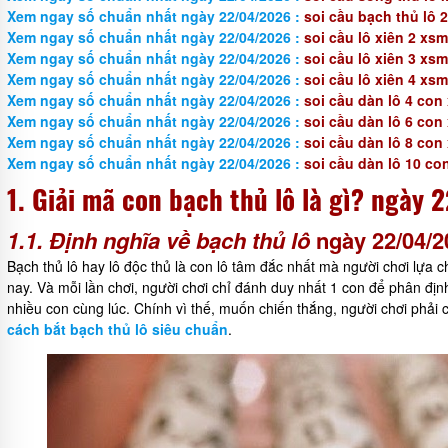
Xem ngay số chuẩn nhất ngày 22/04/2026 :
soi cầu bạch thủ lô 
Xem ngay số chuẩn nhất ngày 22/04/2026 :
soi cầu lô xiên 2 xs
Xem ngay số chuẩn nhất ngày 22/04/2026 :
soi cầu lô xiên 3 xs
Xem ngay số chuẩn nhất ngày 22/04/2026 :
soi cầu lô xiên 4 xs
Xem ngay số chuẩn nhất ngày 22/04/2026 :
soi cầu dàn lô 4 con
Xem ngay số chuẩn nhất ngày 22/04/2026 :
soi cầu dàn lô 6 con
Xem ngay số chuẩn nhất ngày 22/04/2026 :
soi cầu dàn lô 8 con
Xem ngay số chuẩn nhất ngày 22/04/2026 :
soi cầu dàn lô 10 co
1. Giải mã con bạch thủ lô là gì? ngày
1.1. Định nghĩa về bạch thủ lô
ngày 22/04/2
Bạch thủ lô hay lô độc thủ là con lô tâm đắc nhất mà người chơi lự
nay. Và mỗi lần chơi, người chơi chỉ đánh duy nhất 1 con để phân địn
nhiều con cùng lúc. Chính vì thế, muốn chiến thắng, người chơi phải
cách bắt bạch thủ lô siêu chuẩn
.