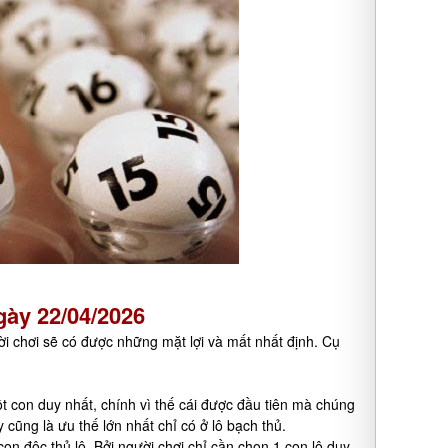
ày 22/04/2026
ời chơi sẽ có được những mặt lợi và mất nhất định. Cụ
ột con duy nhất, chính vì thế cái được đầu tiên mà chúng
 cũng là ưu thế lớn nhất chỉ có ở lô bạch thủ.
con độc thủ lô. Bởi người chơi chỉ cần chọn 1 con lô duy