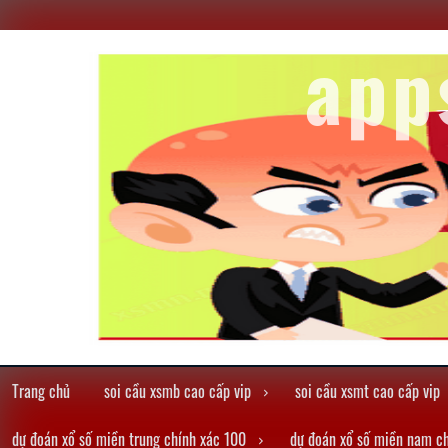
app
Trang chủ
soi cầu xsmb cao cấp vip
soi cầu xsmt cao cấp vip
dự đoán xổ số miền trung chính xác 100
dự đoán xổ số miền nam c