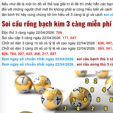
Nếu như đã là một tín đồ về thể loại giải trí lô đề thì chắc hẳn các 
đối với những người chơi mới thì không phải ai cũng hiểu biết về các
tân binh thì hãy cùng chúng tôi tìm hiểu về 3 càng là gì và cách
soi c
Soi cầu rồng bạch kim 3 càng miễn ph
Độc thủ 3 càng ngày 22/04/2026:
706
Soi cầu cặp 3 càng ngày 22/04/2026:
171, 047
Chốt số dàn 3 càng 10 số có tỷ lệ về cao ngày 22/04/2026 :
636, 497,
Chốt số dàn 3 càng 20 số có tỷ lệ về cao ngày 22/04/2026 :
093, 341,
806, 784, 327, 433, 306, 217, 897
Xem ngay số chuẩn nhất ngày 22/04/2026 :
soi cầu bạch thủ 3 
Xem ngay số chuẩn nhất ngày 22/04/2026 :
soi cầu song thủ 3 