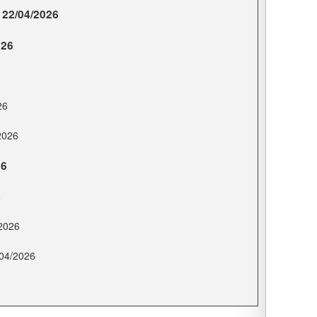
 22/04/2026
026
26
2026
26
6
/2026
/04/2026