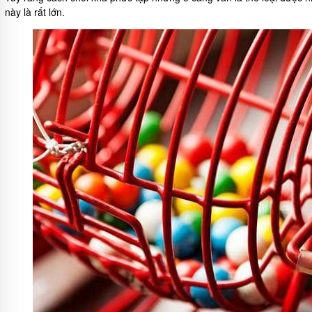
này là rất lớn.