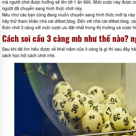
mà người chơi được hưởng sẽ lên tới 1 ăn 960. Mức cược này được coi 
người đã chuyển sang hình thức chơi này.
Nếu như các bạn cũng đang muốn chuyển sang hình thức mới lạ này n
hãy thử tham khảo nhà cái d9bet.blog. Đến với nhà cái d9bet.blog, c
thức chơi 3 càng với mức cược ưu đãi nhất trong thị trường cá cược h
Cách soi cầu 3 càng mb như thế nào? 
Sau khi đã tìm hiểu được về khái niệm của 3 càng là gì thì sau đây h
cách học hỏi cách chơi nhé.