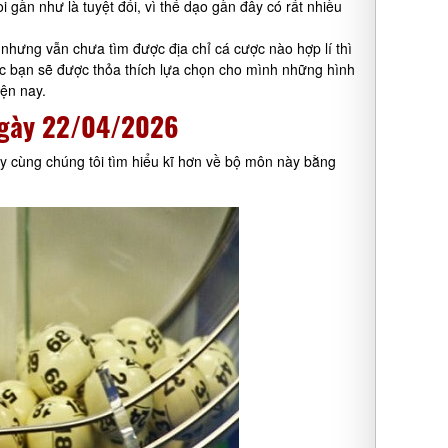
gần như là tuyệt đối, vì thế dạo gần đây có rất nhiều
hưng vẫn chưa tìm được địa chỉ cá cược nào hợp lí thì
ác bạn sẽ được thỏa thích lựa chọn cho mình những hình
iện nay.
ngày 22/04/2026
ãy cùng chúng tôi tìm hiểu kĩ hơn về bộ môn này bằng