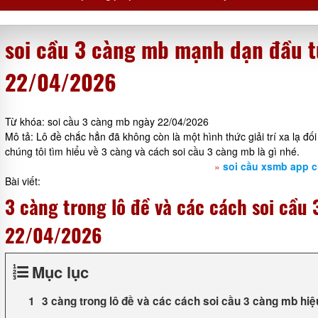
soi cầu 3 càng mb mạnh dạn đầu tư
22/04/2026
Từ khóa: soi cầu 3 càng mb ngày 22/04/2026
Mô tả: Lô đề chắc hẳn đã không còn là một hình thức giải trí xa lạ đối
chúng tôi tìm hiểu về 3 càng và cách soi cầu 3 càng mb là gì nhé.
»
soi cầu xsmb app c
Bài viết:
3 càng trong lô đề và các cách soi cầu
22/04/2026
Mục lục
3 càng trong lô đề và các cách soi cầu 3 càng mb hi