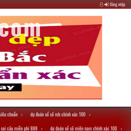
Đăng nhập
.com
siêu chuẩn
dự đoán xổ số mb chính xác 100
soi cầu miễn phí 888
dự đoán xổ số miền nam chính xác 100