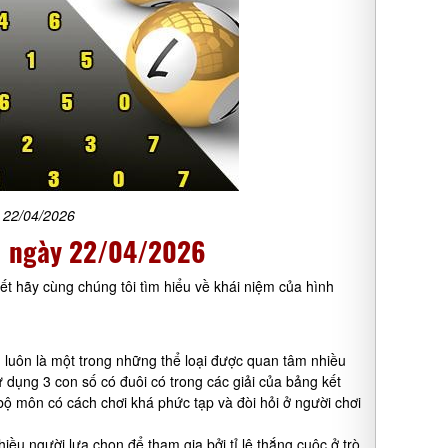
y 22/04/2026
gì ngày 22/04/2026
 hết hãy cùng chúng tôi tìm hiểu về khái niệm của hình
ng luôn là một trong những thể loại được quan tâm nhiều
 dụng 3 con số có đuôi có trong các giải của bảng kết
 bộ môn có cách chơi khá phức tạp và đòi hỏi ở người chơi
iều người lựa chọn để tham gia bởi tỉ lệ thắng cuộc ở trò