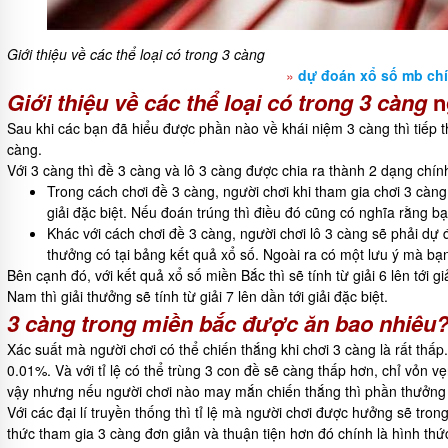
Giới thiệu về các thể loại có trong 3 càng
»
dự đoán xổ số mb chí
Giới thiệu về các thể loại có trong 3 càng
n
Sau khi các bạn đã hiểu được phần nào về khái niệm 3 càng thì tiếp th
càng.
Với 3 càng thì đề 3 càng và lô 3 càng được chia ra thành 2 dạng chín
Trong cách chơi đề 3 càng, người chơi khi tham gia chơi 3 càng
giải đặc biệt. Nếu đoán trúng thì điều đó cũng có nghĩa rằng b
Khác với cách chơi đề 3 càng, người chơi lô 3 càng sẽ phải dự 
thưởng có tại bảng kết quả xổ số. Ngoài ra có một lưu ý mà bạn
Bên cạnh đó, với kết quả xổ số miền Bắc thì sẽ tính từ giải 6 lên tới 
Nam thì giải thưởng sẽ tính từ giải 7 lên dần tới giải đặc biệt.
3 càng trong miền bắc được ăn bao nhiêu
Xác suất mà người chơi có thể chiến thắng khi chơi 3 càng là rất thấp.
0.01%. Và với tỉ lệ có thể trùng 3 con đề sẽ càng thấp hơn, chỉ vỏn vẹ
vậy nhưng nếu người chơi nào may mắn chiến thắng thì phần thưởng 
Với các đại lí truyền thống thì tỉ lệ mà người chơi được hưởng sẽ tro
thức tham gia 3 càng đơn giản và thuận tiện hơn đó chính là hình thức c