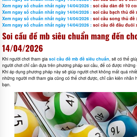
Xem ngay số chuẩn nhất ngày 14/04/2026 :
soi cầu dàn đề 10 c
Xem ngay số chuẩn nhất ngày 14/04/2026 :
soi cầu bạch thủ đề
Xem ngay số chuẩn nhất ngày 14/04/2026 :
soi cầu song thủ đề
Xem ngay số chuẩn nhất ngày 14/04/2026 :
soi cầu đề đầu đuôi
Soi cầu đề mb siêu chuẩn mang đến cho 
14/04/2026
Khi người chơi tham gia
soi cầu đề mb đề siêu chuẩn
, sẽ có thể gi
người chơi chỉ cần dựa trên phương pháp soi cầu, để có được những
Khi áp dụng phương pháp này sẽ giúp người chơi không mất quá nhiều
những người mới tham gia cũng có thể chơi được, chỉ cần kiên nhẫn h
bạn.