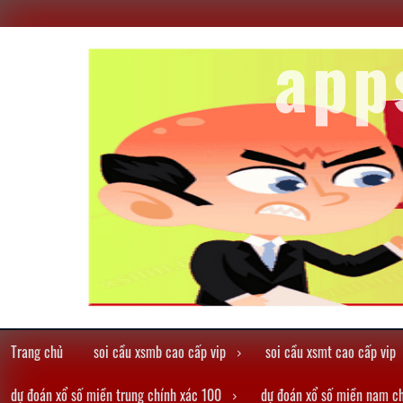
app
Trang chủ
soi cầu xsmb cao cấp vip
soi cầu xsmt cao cấp vip
dự đoán xổ số miền trung chính xác 100
dự đoán xổ số miền nam c