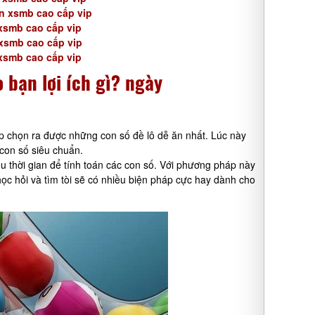
on xsmb cao cấp vip
 xsmb cao cấp vip
 xsmb cao cấp vip
 xsmb cao cấp vip
bạn lợi ích gì? ngày
úp chọn ra được những con số đề lô dễ ăn nhất. Lúc này
 con số siêu chuẩn.
 thời gian để tính toán các con số. Với phương pháp này
ọc hỏi và tìm tòi sẽ có nhiều biện pháp cực hay dành cho