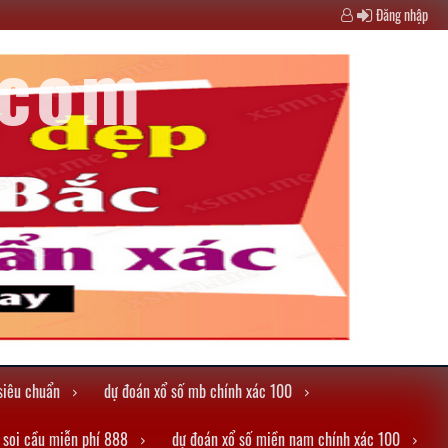
Đăng nhập
.com
siêu chuẩn
dự đoán xổ số mb chính xác 100
soi cầu miễn phí 888
dự đoán xổ số miền nam chính xác 100