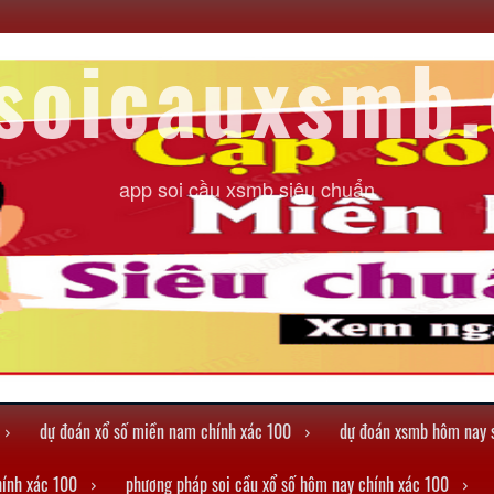
soicauxsmb
app soi cầu xsmb siêu chuẩn
dự đoán xổ số miền nam chính xác 100
dự đoán xsmb hôm nay 
hính xác 100
phương pháp soi cầu xổ số hôm nay chính xác 100