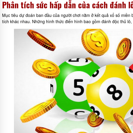
Phân tích sức hấp dẫn của cách đánh l
Mục tiêu dự đoán ban đầu của người chơi nằm ở kết quả xổ số miền b
tích khác nhau. Những hình thức điển hình bao gồm đánh độc thủ lô,