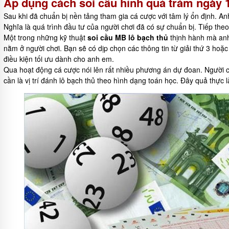
Áp dụng cách soi cầu hình quả trám ngày 
Sau khi đã chuẩn bị nền tảng tham gia cá cược với tâm lý ổn định. A
Nghĩa là quá trình đầu tư của người chơi đã có sự chuẩn bị. Tiếp the
Một trong những kỹ thuật
soi cầu MB lô bạch thủ
thịnh hành mà anh
nằm ở người chơi. Bạn sẽ có dịp chọn các thông tin từ giải thứ 3 hoặc
điều kiện tối ưu dành cho anh em.
Qua hoạt động cá cược nói lên rất nhiều phương án dự đoan. Người c
cần là vị trí đánh lô bạch thủ theo hình dạng toán học. Đây quả thực