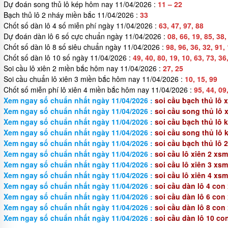
Dự đoán song thủ lô kép hôm nay 11/04/2026 :
11 – 22
Bạch thủ lô 2 nháy miền bắc 11/04/2026 :
33
Chốt số dàn lô 4 số miễn phí ngày 11/04/2026 :
63, 47, 97, 88
Dự đoán dàn lô 6 số cực chuẩn ngày 11/04/2026 :
08, 66, 19, 85, 38,
Chốt số dàn lô 8 số siêu chuẩn ngày 11/04/2026 :
98, 96, 36, 32, 91,
Chốt số dàn lô 10 số ngày 11/04/2026 :
49, 40, 80, 19, 10, 63, 73, 36
Soi cầu lô xiên 2 miền bắc hôm nay 11/04/2026 :
27, 25
Soi cầu chuẩn lô xiên 3 miền bắc hôm nay 11/04/2026 :
10, 15, 99
Chốt số miễn phí lô xiên 4 miền bắc hôm nay 11/04/2026 :
95, 44, 09
Xem ngay số chuẩn nhất ngày 11/04/2026 :
soi cầu bạch thủ lô 
Xem ngay số chuẩn nhất ngày 11/04/2026 :
soi cầu song thủ lô 
Xem ngay số chuẩn nhất ngày 11/04/2026 :
soi cầu bạch thủ lô 
Xem ngay số chuẩn nhất ngày 11/04/2026 :
soi cầu song thủ lô 
Xem ngay số chuẩn nhất ngày 11/04/2026 :
soi cầu bạch thủ lô 
Xem ngay số chuẩn nhất ngày 11/04/2026 :
soi cầu lô xiên 2 xs
Xem ngay số chuẩn nhất ngày 11/04/2026 :
soi cầu lô xiên 3 xs
Xem ngay số chuẩn nhất ngày 11/04/2026 :
soi cầu lô xiên 4 xs
Xem ngay số chuẩn nhất ngày 11/04/2026 :
soi cầu dàn lô 4 con
Xem ngay số chuẩn nhất ngày 11/04/2026 :
soi cầu dàn lô 6 con
Xem ngay số chuẩn nhất ngày 11/04/2026 :
soi cầu dàn lô 8 con
Xem ngay số chuẩn nhất ngày 11/04/2026 :
soi cầu dàn lô 10 co