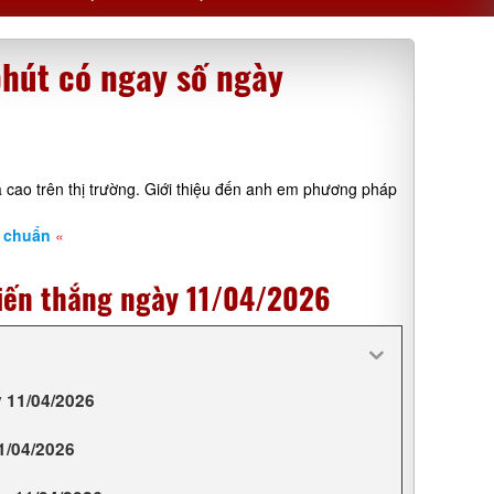
phút có ngay số ngày
 cao trên thị trường. Giới thiệu đến anh em phương pháp
u chuẩn
«
hiến thắng ngày 11/04/2026
y 11/04/2026
1/04/2026