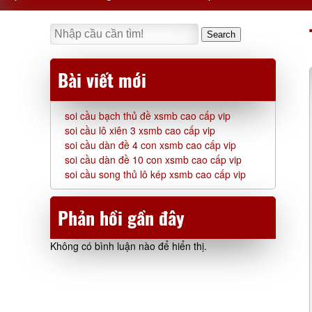
Search
Bài viết mới
soi cầu bạch thủ đề xsmb cao cấp vip
soi cầu lô xiên 3 xsmb cao cấp vip
soi cầu dàn đề 4 con xsmb cao cấp vip
soi cầu dàn đề 10 con xsmb cao cấp vip
soi cầu song thủ lô kép xsmb cao cấp vip
Phản hồi gần đây
Không có bình luận nào để hiển thị.