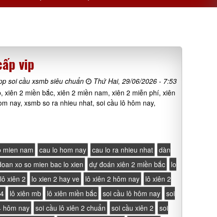
cấp vip
pp soi cầu xsmb siêu chuẩn
Thứ Hai, 29/06/2026 - 7:53
mb, xiên 2 miền bắc, xiên 2 miền nam, xiên 2 miễn phí, xiên
hom nay, xsmb so ra nhieu nhat, soi cầu lô hôm nay,
p mien nam
cau lo hom nay
cau lo ra nhieu nhat
dàn
doan xo so mien bac lo xien
dự đoán xiên 2 miền bắc
lo
lô xiên 2
lo xien 2 hay ve
lô xiên 2 hôm nay
lô xiên 2
 4
lô xiên mb
lô xiên miền bắc
soi cầu lô hôm nay
soi
 4 hôm nay
soi cầu lô xiên 2 chuẩn
soi cầu xiên 2
soi