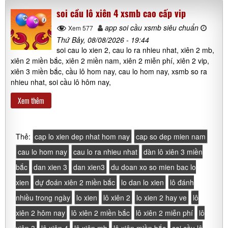
soi cầu lô xiên 4 xsmb cao cấp vip
app soi cầu xsmb siêu chuẩn
Xem 577
Thứ Bảy, 08/08/2026 - 19:44
soi cau lo xien 2, cau lo ra nhieu nhat, xiên 2 mb,
xiên 2 miền bắc, xiên 2 miền nam, xiên 2 miễn phí, xiên 2 vip,
xiên 3 miền bắc, cầu lô hom nay, cau lo hom nay, xsmb so ra
nhieu nhat, soi cầu lô hôm nay,
Xem thêm
Thẻ:
cap lo xien dep nhat hom nay
cap so dep mien nam
cau lo hom nay
cau lo ra nhieu nhat
dàn lô xiên 3 miền
bắc
dan xien 3
dan xien3
du doan xo so mien bac lo
xien
dự đoán xiên 2 miền bắc
lo dan lo xien
lô đánh
nhiều trong ngày
lo xien
lô xiên 2
lo xien 2 hay ve
lô
xiên 2 hôm nay
lô xiên 2 miền bắc
lô xiên 2 miễn phí
lô