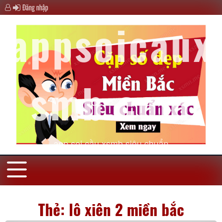
Đăng nhập
appsoicaux
smb.com
app soi cầu xsmb siêu chuẩn
Thẻ:
lô xiên 2 miền bắc