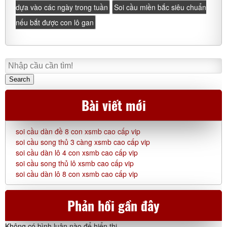
dựa vào các ngày trong tuần
Soi cầu miền bắc siêu chuẩn
nếu bắt được con lô gan
Search
Bài viết mới
soi cầu dàn đề 8 con xsmb cao cấp vip
soi cầu song thủ 3 càng xsmb cao cấp vip
soi cầu dàn lô 4 con xsmb cao cấp vip
soi cầu song thủ lô xsmb cao cấp vip
soi cầu dàn lô 8 con xsmb cao cấp vip
Phản hồi gần đây
Không có bình luận nào để hiển thị.