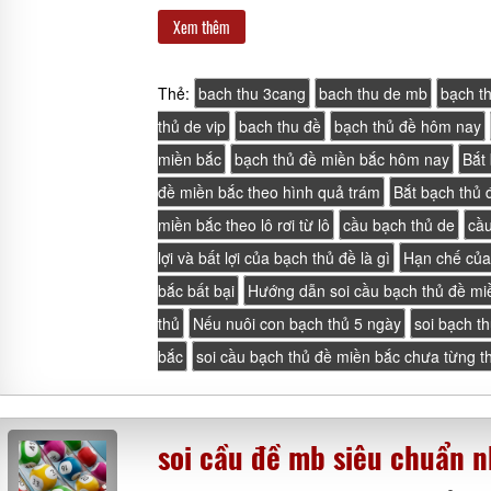
Xem thêm
Thẻ:
bach thu 3cang
bach thu de mb
bạch t
thủ de vip
bach thu đề
bạch thủ đề hôm nay
miền bắc
bạch thủ đề miền bắc hôm nay
Bắt
đề miền bắc theo hình quả trám
Bắt bạch thủ 
miền bắc theo lô rơi từ lô
cầu bạch thủ de
cầu
lợi và bất lợi của bạch thủ đề là gì
Hạn chế của
bắc bất bại
Hướng dẫn soi cầu bạch thủ đề miề
thủ
Nếu nuôi con bạch thủ 5 ngày
soi bạch t
bắc
soi cầu bạch thủ đề miền bắc chưa từng th
soi cầu đề mb siêu chuẩn n