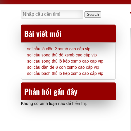
Search
Bài viết mới
soi cầu lô xiên 2 xsmb cao cấp vip
soi cầu song thủ đề xsmb cao cấp vip
soi cầu song thủ lô kép xsmb cao cấp vip
soi cầu dàn đề 6 con xsmb cao cấp vip
soi cầu bạch thủ lô kép xsmb cao cấp vip
Phản hồi gần đây
Không có bình luận nào để hiển thị.