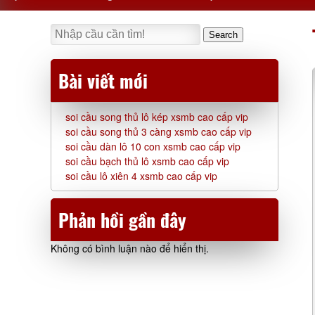
Search
Bài viết mới
soi cầu song thủ lô kép xsmb cao cấp vip
soi cầu song thủ 3 càng xsmb cao cấp vip
soi cầu dàn lô 10 con xsmb cao cấp vip
soi cầu bạch thủ lô xsmb cao cấp vip
soi cầu lô xiên 4 xsmb cao cấp vip
Phản hồi gần đây
Không có bình luận nào để hiển thị.