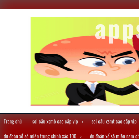
app
Trang chủ
soi cầu xsmb cao cấp vip
soi cầu xsmt cao cấp vip
dự đoán xổ số miền trung chính xác 100
dự đoán xổ số miền nam c