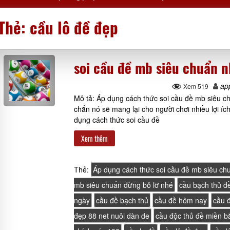
Thẻ:
cầu lô đề đẹp
soi cầu đề mb siêu chuẩn n
ap
Xem 519
Mô tả: Áp dụng cách thức soi cầu đề mb siêu 
chắn nó sẽ mang lại cho người chơi nhiều lợi íc
dụng cách thức soi cầu đề
Xem thêm
Thẻ:
Áp dụng cách thức soi cầu đề mb siêu chu
mb siêu chuẩn đừng bỏ lỡ nhé
cầu bạch thủ đ
ngày
cầu đề bạch thủ
cầu đề hôm nay
cầu 
đẹp 88 net nuôi dàn de
cầu độc thủ đề miền 