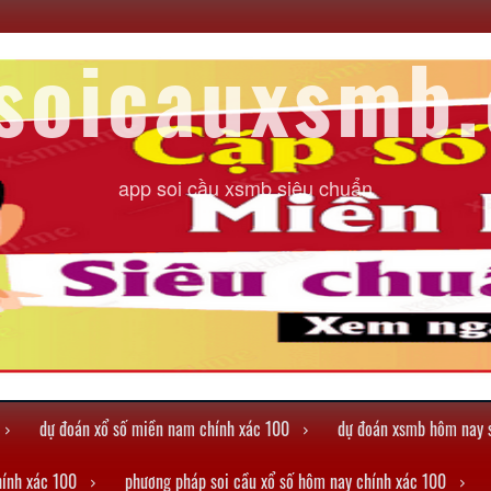
soicauxsmb
app soi cầu xsmb siêu chuẩn
dự đoán xổ số miền nam chính xác 100
dự đoán xsmb hôm nay 
hính xác 100
phương pháp soi cầu xổ số hôm nay chính xác 100