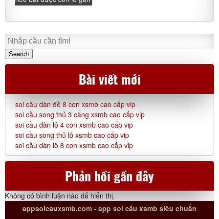
Search
Bài viết mới
soi cầu dàn đề 8 con xsmb cao cấp vip
soi cầu song thủ 3 càng xsmb cao cấp vip
soi cầu dàn lô 4 con xsmb cao cấp vip
soi cầu song thủ lô xsmb cao cấp vip
soi cầu dàn lô 8 con xsmb cao cấp vip
Phản hồi gần đây
Không có bình luận nào để hiển thị.
appsoicauxsmb.com - app soi cầu xsmb siêu chuẩn