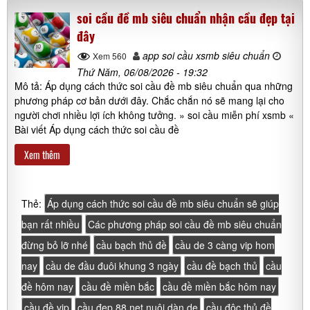
soi cầu đề mb siêu chuẩn nhận cầu đẹp tại
đây
app soi cầu xsmb siêu chuẩn
Xem 560
Thứ Năm, 06/08/2026 - 19:32
Mô tả: Áp dụng cách thức soi cầu đề mb siêu chuẩn qua những
phương pháp cơ bản dưới đây. Chắc chắn nó sẽ mang lại cho
người chơi nhiều lợi ích không tưởng. » soi cầu miễn phí xsmb «
Bài viết Áp dụng cách thức soi cầu đề
Xem thêm
Thẻ:
Áp dụng cách thức soi cầu đề mb siêu chuẩn sẽ giúp
bạn rất nhiều
Các phương pháp soi cầu đề mb siêu chuẩn
đừng bỏ lỡ nhé
cầu bạch thủ đề
cầu de 3 càng vip hom
nay
cầu de đầu đuôi khung 3 ngày
cầu đề bạch thủ
cầu
đề hôm nay
cầu đề miền bắc
cầu đề miền bắc hôm nay
cầu đề vip
cầu đẹp 88 net nuôi dàn de
cầu độc thủ đề