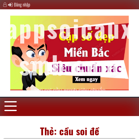
Đăng nhập
appsoicaux
smb.com
app soi cầu xsmb siêu chuẩn
Thẻ:
cầu soi đề