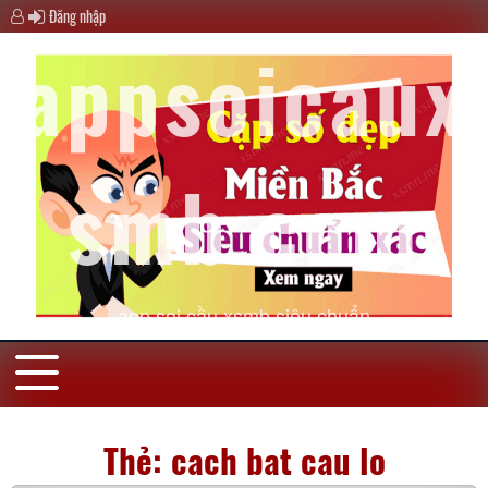
Đăng nhập
appsoicaux
smb.com
app soi cầu xsmb siêu chuẩn
Thẻ:
cach bat cau lo