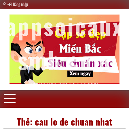
Đăng nhập
appsoicaux
smb.com
app soi cầu xsmb siêu chuẩn
Thẻ:
cau lo de chuan nhat