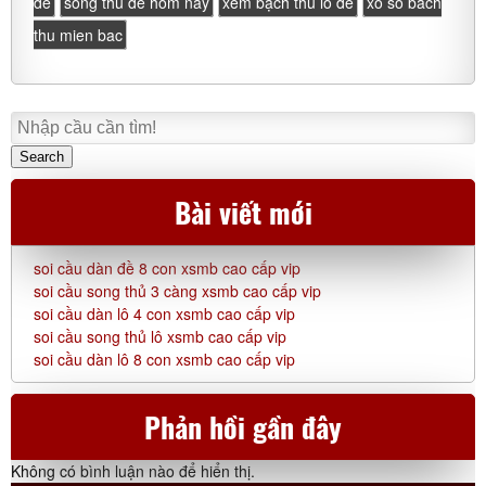
đề
song thủ đề hôm nay
xem bạch thủ lô đề
xo so bach
thu mien bac
Search
Bài viết mới
soi cầu dàn đề 8 con xsmb cao cấp vip
soi cầu song thủ 3 càng xsmb cao cấp vip
soi cầu dàn lô 4 con xsmb cao cấp vip
soi cầu song thủ lô xsmb cao cấp vip
soi cầu dàn lô 8 con xsmb cao cấp vip
Phản hồi gần đây
Không có bình luận nào để hiển thị.