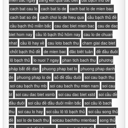
mien bac ngay
bang ket qua dac biet
bắt bạch thủ đề
cach bat cau lo
cach bat lo de
cach bat lo de mien bac
cach bat so de
cach choi lo de hieu qua
cầu bạch thủ đề
cầu bạch thủ miền bắc
cau dac biet mien bac
cau de dac
biet hom nay
cầu lô bạch thủ hôm nay
cau lo de chuan
nhat
cầu lô hay về
cau loto bach thu
cham giai dac biet
chốt bạch thủ đề
de mien bac
đăc biêt tuân
đề đầu đuôi
lô bạch thủ
lo nuoi 7 ngay
phan tich bach thu
phương
pháp bắt đề dàn
phuong phap bat lo
phuong phap danh
de
phuong phap lo de
số đề đầu đuôi
soi cau bạch thu
soi cau bạch thu mb
soi cau bach thu mien nam
soi cau
bt
soi cau dac biet xsmb
soi cau dac biet xstd
soi cầu đề
đầu đuôi
soi cầu đề đầu đuôi miền bắc
soi câu lô bach
thu
soi cau lo hay
soi cầu lô tô bạch thủ
soi cầu song thủ
đề
soi lo de bach thu
soicau bachthu mienbac
song thủ