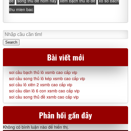
đề
song thủ đề hôm nay
xem bạch thủ lô đề
xo so bach
thu mien bac
Search
Bài viết mới
soi cầu bạch thủ lô xsmb cao cấp vip
soi cầu song thủ lô kép xsmb cao cấp vip
soi cầu lô xiên 2 xsmb cao cấp vip
soi cầu dàn lô 6 con xsmb cao cấp vip
soi cầu song thủ đề xsmb cao cấp vip
Phản hồi gần đây
Không có bình luận nào để hiển thị.