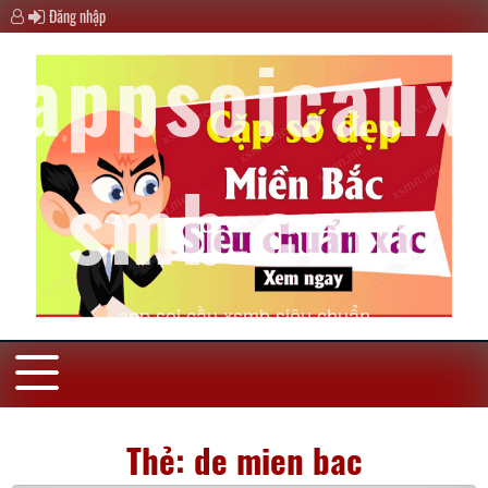
Đăng nhập
appsoicaux
smb.com
app soi cầu xsmb siêu chuẩn
Thẻ:
de mien bac